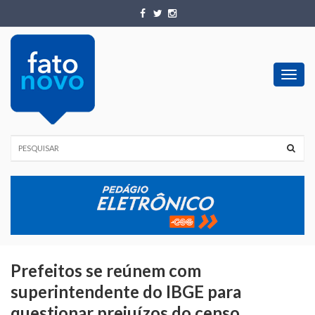
Toggl
navig
Prefeitos se reúnem com
superintendente do IBGE para
questionar prejuízos do censo