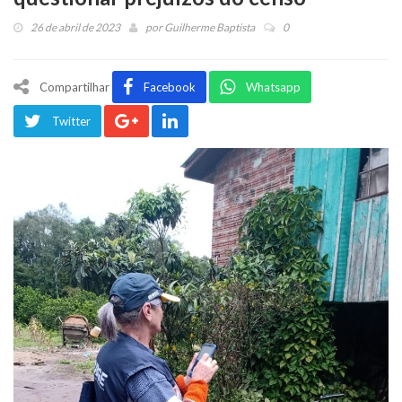
26 de abril de 2023
por
Guilherme Baptista
0
Compartilhar
Facebook
Whatsapp
Twitter