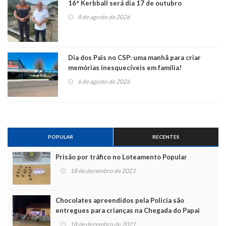
16° Kerbball será dia 17 de outubro
8 de agosto de 2026
Dia dos Pais no CSP: uma manhã para criar
memórias inesquecíveis em família!
6 de agosto de 2026
POPULAR
RECENTES
Prisão por tráfico no Loteamento Popular
18 de dezembro de 2021
Chocolates apreendidos pela Polícia são
entregues para crianças na Chegada do Papai
Noel
18 de dezembro de 2021