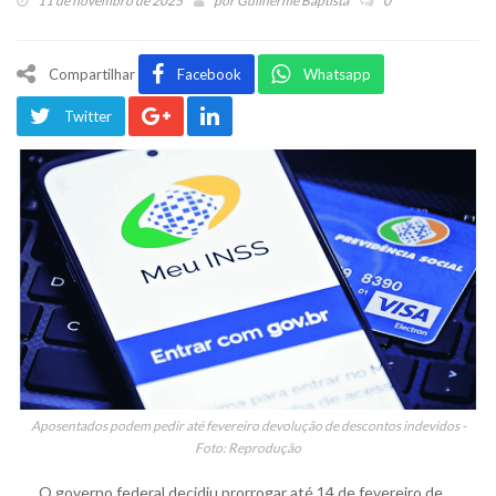
11 de novembro de 2025
por
Guilherme Baptista
0
Compartilhar
Facebook
Whatsapp
Twitter
Aposentados podem pedir até fevereiro devolução de descontos indevidos -
Foto: Reprodução
O governo federal decidiu prorrogar até 14 de fevereiro de