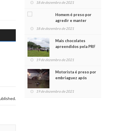
para crianças na
18 de dezembro de 2021
Chegada do Papai Noel
Homem é preso por
agredir e manter
mulher em cárcere
18 de dezembro de 2021
privado
Mais chocolates
apreendidos pela PRF
são entregues a
crianças no Natal
19 de dezembro de 2021
Solidário
Motorista é preso por
embriaguez após
acidente com dois
feridos
19 de dezembro de 2021
ublished.