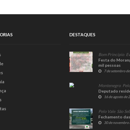
ORIAS
DESTAQUES
s
Bom Princípio
,
Ev
Festa do Morang
le
mil pessoas
7 de setembro d
es
ia
Montenegro
,
Pelo
nça
Deputado reside
16 de agosto de 
s
tas
Pelo Vale
,
São Seb
Fechamento das 
30 de novembro 