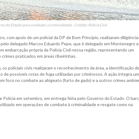
o do Estado para combater a criminalidade - Crédito: Polícia Civil
gro, com apoio de um policial da DP de Bom Princípio, realizaram diligência
nada pelo delegado Marcos Eduardo Pepe, que é delegado em Montenegro 
a com embarcação própria da Polícia Civil nessa região, representando um
crimes praticados em áreas ribeirinhas.
, os policiais civis realizaram o reconhecimento da área, a identificação d
e possíveis rotas de fuga utilizadas por criminosos. A ação integra u
 com foco no combate ao abigeato (furto de gado) e a outros crimes ambie
de Polícia em setembro, em entrega feita pelo Governo do Estado. O bar
utilizado em operações de combate à criminalidade e resgate como na