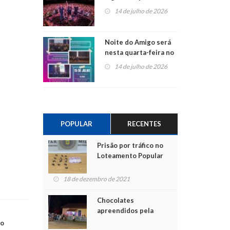
do Jota Quest nos 45
14 de julho de 2026
anos da Sicredi Ouro
Branco RS/MG
Noite do Amigo será
nesta quarta-feira no
Centro de Cultura de
14 de julho de 2026
São Sebastião do Caí
POPULAR
RECENTES
Prisão por tráfico no
Loteamento Popular
18 de dezembro de 2021
Chocolates
apreendidos pela
Polícia são entregues
do