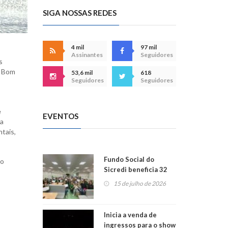
SIGA NOSSAS REDES
4 mil
97 mil
Assinantes
Seguidores
s
e Bom
53,6 mil
618
Seguidores
Seguidores
e
EVENTOS
ma
ntais,
Fundo Social do
co
Sicredi beneficia 32
projetos em
15 de julho de 2026
Montenegro
Inicia a venda de
ingressos para o show