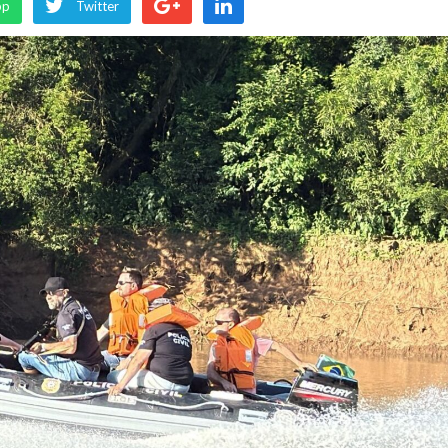
pp
Twitter