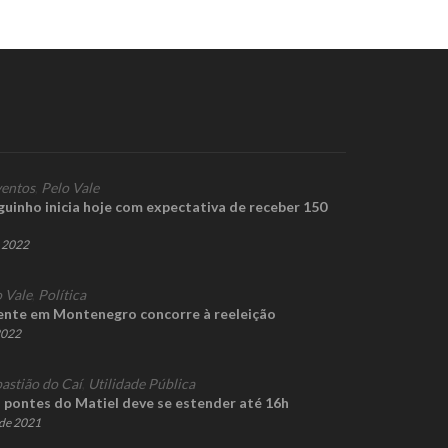
entos
,
Pelo Vale
uinho inicia hoje com expectativa de receber 150
e 2022
 Vale
,
Política
nte em Montenegro concorre à reeleição
2022
astião do Caí
,
Utilidade Pública
pontes do Matiel deve se estender até 16h
de 2021