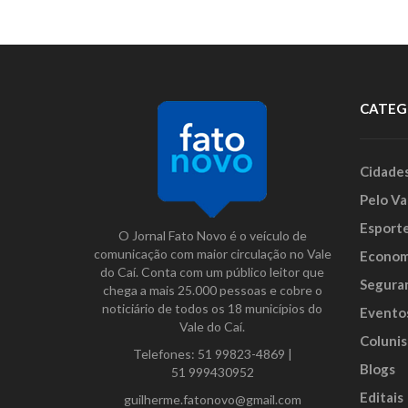
CATEG
Cidade
Pelo Va
Esport
O Jornal Fato Novo é o veículo de
comunicação com maior circulação no Vale
Econom
do Caí. Conta com um público leitor que
Segura
chega a mais 25.000 pessoas e cobre o
noticiário de todos os 18 municípios do
Evento
Vale do Caí.
Colunis
Telefones:
51 99823-4869
|
Blogs
51 999430952
Editais
guilherme.fatonovo@gmail.com