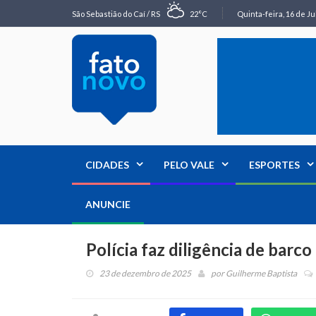
São Sebastião do Caí / RS
22°C
Quinta-feira, 16 de Ju
CIDADES
PELO VALE
ESPORTES
ANUNCIE
Polícia faz diligência de barco
23 de dezembro de 2025
por
Guilherme Baptista