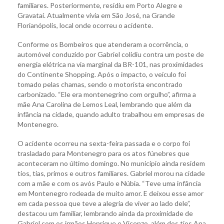
familiares. Posteriormente, residiu em Porto Alegre e
Gravataí. Atualmente vivia em São José, na Grande
Florianópolis, local onde ocorreu o acidente.
Conforme os Bombeiros que atenderam a ocorrência, o
automóvel conduzido por Gabriel colidiu contra um poste de
energia elétrica na via marginal da BR-101, nas proximidades
do Continente Shopping. Após o impacto, o veículo foi
tomado pelas chamas, sendo o motorista encontrado
carbonizado. “Ele era montenegrino com orgulho”, afirma a
mãe Ana Carolina de Lemos Leal, lembrando que além da
infância na cidade, quando adulto trabalhou em empresas de
Montenegro.
O acidente ocorreu na sexta-feira passada e o corpo foi
trasladado para Montenegro para os atos fúnebres que
aconteceram no último domingo. No município ainda residem
tios, tias, primos e outros familiares. Gabriel morou na cidade
com a mãe e com os avós Paulo e Núbia. “Teve uma infância
em Montenegro rodeada de muito amor. E deixou esse amor
em cada pessoa que teve a alegria de viver ao lado dele”,
destacou um familiar, lembrando ainda da proximidade de
Gabriel com os irmãos Henrique e Vicenzo, além dos tios Ana