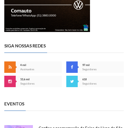
SIGA NOSSAS REDES
4 mil
97 mil
Assinantes
Seguidores
53,6 mil
618
Seguidores
Seguidores
EVENTOS
Confira a programação da Feira do Livro de São