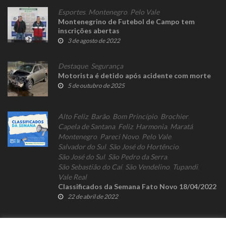
Esportes
,
Montenegro
,
Pelo Vale
Montenegrino de Futebol de Campo tem
inscrições abertas
3 de agosto de 2022
Destaque
,
Segurança
Motorista é detido após acidente com morte
5 de outubro de 2025
Alto Feliz
,
Barão
,
Bom Princípio
,
Brochier
,
Capela de Santana
,
Feliz
,
Harmonia
,
Maratá
,
Montenegro
,
Pareci Novo
,
Pelo Vale
,
Salvador do Sul
,
São José do Hortêncio
,
São José do Sul
,
São Pedro da Serra
,
São Sebastião do Caí
,
São Vendelino
,
Tupandi
,
Vale Real
Classificados da Semana Fato Novo 18/04/2022
22 de abril de 2022