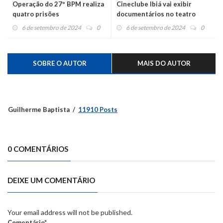
Operação do 27º BPM realiza
Cineclube Ibiá vai exibir
quatro prisões
documentários no teatro
Roberto Cardona
6 de setembro de 2024
0
6 de setembro de 2024
0
SOBRE O AUTOR
MAIS DO AUTOR
Guilherme Baptista
11910 Posts
0 COMENTÁRIOS
DEIXE UM COMENTÁRIO
Your email address will not be published.
Comentário*