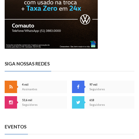
SIGA NOSSAS REDES
4 mil
97 mil
Assinantes
Seguidores
53,6 mil
618
Seguidores
Seguidores
EVENTOS