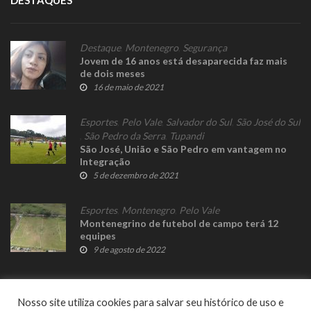
DESTAQUES
Destaque
,
Montenegro
,
Segurança
Jovem de 16 anos está desaparecida faz mais
de dois meses
16 de maio de 2021
Esportes
,
Pelo Vale
,
Salvador do Sul
,
São José do Sul
,
São Pedro da Serra
,
Tupandi
São José, União e São Pedro em vantagem no
Integração
5 de dezembro de 2021
Esportes
,
Montenegro
,
Pelo Vale
Montenegrino de futebol de campo terá 12
equipes
9 de agosto de 2022
Nosso site utiliza cookies para salvar seu histórico de uso e