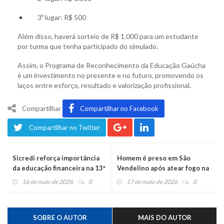
3º lugar: R$ 500
Além disso, haverá sorteio de R$ 1.000 para um estudante
por turma que tenha participado do simulado.
Assim, o Programa de Reconhecimento da Educação Gaúcha
é um investimento no presente e no futuro, promovendo os
laços entre esforço, resultado e valorização profissional.
Compartilhar
Compartilhar no Facebook
Compartilhar no Twitter
Sicredi reforça importância
Homem é preso em São
da educação financeira na 13ª
Vendelino após atear fogo na
Semana ENEF
casa da irmã em Bom
16 de maio de 2026
0
17 de maio de 2026
0
Princípio
SOBRE O AUTOR
MAIS DO AUTOR