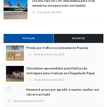
Dia dos Pais no CSP: uma manhã para criar
memórias inesquecíveis em família!
6 de agosto de 2026
POPULAR
RECENTES
Prisão por tráfico no Loteamento Popular
18 de dezembro de 2021
Chocolates apreendidos pela Polícia são
entregues para crianças na Chegada do Papai
Noel
18 de dezembro de 2021
Homem é preso por agredir e manter mulher em
cárcere privado
18 de dezembro de 2021