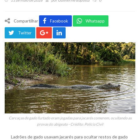
11 de maio de 2026
por
Guilherme Baptista
0
Compartilhar
Facebook
Whatsapp
Twitter
Carcaças de gado furtado eram jogadas para jacarés comerem, ocultando as
provas do abigeato - Crédito: Polícia Civil
Ladrões de gado usavam jacarés para ocultar restos de gado