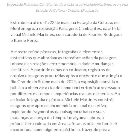
Exposição Paisagens Cambiantes, da artista visual Michele Martines, ocorre na
Estação da Cultura - Crédito: Divulgação
Está aberta até o dia 22 de maio, na Estação da Cultura, em
Montenegro, a exposição Paisagens Cambiantes, da artista
visual Michele Martines, com curadoria de Fabrízio Rodrigues
e Karine Perez.
A mostra reúne pinturas, fotografias e elementos
instalativos que abordam as transformações da paisagem
urbana e as relações entre memória, cidade e mudanças
climáticas. A partir de cenas do cotidiano, registros de
arquivo e imagens produzidas após a enchente que atingiu o
Rio Grande do Sul em maio de 2024, a exposição convida o
público a observar a cidade como um território atravessado
por diferentes tempos, experiências e acontecimentos. Ao
articular fotografia e pintura, Michele Martines constrói
imagens que aproximam memória pessoal e coletiva,
explorando fragmentos da paisagem urbana e suas
mudanças ao longo do tempo. Em algumas obras, a
própria terra coletada em áreas afetadas pela enchente é
incorporada como pigmento pictórico, trazendo para a