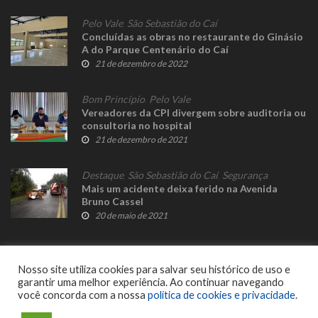
Pelo Vale
,
São Sebastião do Caí
Concluídas as obras no restaurante do Ginásio
A do Parque Centenário do Caí
21 de dezembro de 2022
Bom Princípio
,
Pelo Vale
Vereadores da CPI divergem sobre auditoria ou
consultoria no hospital
21 de dezembro de 2021
Destaque
,
São Sebastião do Caí
,
Segurança
Mais um acidente deixa ferido na Avenida
Bruno Cassel
20 de maio de 2021
Nosso site utiliza cookies para salvar seu histórico de uso e
garantir uma melhor experiência. Ao continuar navegando
você concorda com a nossa
política de cookies e privacidade
.
© 2023 Fato Novo - Todos os direitos reservados. Desenvolvido por