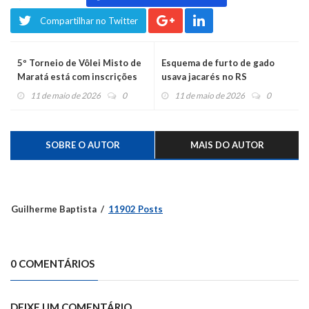
Compartilhar no Twitter
5º Torneio de Vôlei Misto de
Esquema de furto de gado
Maratá está com inscrições
usava jacarés no RS
abertas
11 de maio de 2026
0
11 de maio de 2026
0
SOBRE O AUTOR
MAIS DO AUTOR
Guilherme Baptista
11902 Posts
0 COMENTÁRIOS
DEIXE UM COMENTÁRIO