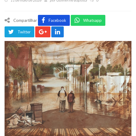
11 de maio de 2026
por
Guilherme Baptista
0
Compartilhar
Facebook
Whatsapp
Twitter