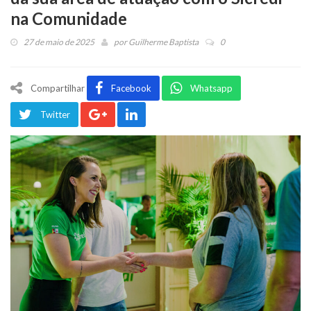
na Comunidade
27 de maio de 2025
por
Guilherme Baptista
0
Compartilhar
Facebook
Whatsapp
Twitter