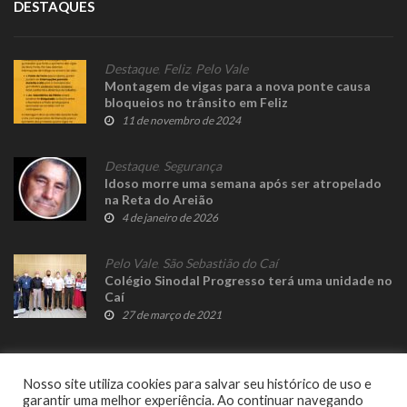
DESTAQUES
Destaque
,
Feliz
,
Pelo Vale
Montagem de vigas para a nova ponte causa
bloqueios no trânsito em Feliz
11 de novembro de 2024
Destaque
,
Segurança
Idoso morre uma semana após ser atropelado
na Reta do Areião
4 de janeiro de 2026
Pelo Vale
,
São Sebastião do Caí
Colégio Sinodal Progresso terá uma unidade no
Caí
27 de março de 2021
Nosso site utiliza cookies para salvar seu histórico de uso e
garantir uma melhor experiência. Ao continuar navegando