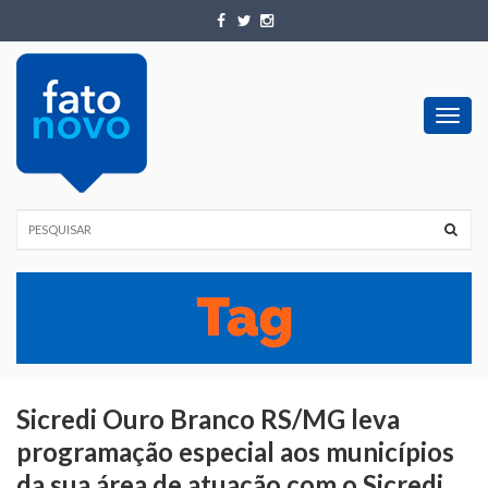
Toggl
navig
Sicredi Ouro Branco RS/MG leva
programação especial aos municípios
da sua área de atuação com o Sicredi