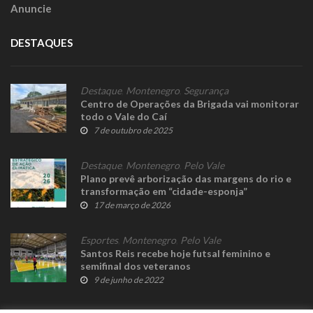
Anuncie
DESTAQUES
Destaque
,
Montenegro
,
Segurança
Centro de Operações da Brigada vai monitorar
todo o Vale do Caí
7 de outubro de 2025
Destaque
,
Montenegro
,
Pelo Vale
Plano prevê arborização das margens do rio e
transformação em “cidade-esponja”
17 de março de 2026
Esportes
,
Montenegro
,
Pelo Vale
Santos Reis recebe hoje futsal feminino e
semifinal dos veteranos
9 de junho de 2022