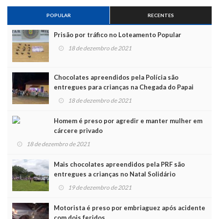
POPULAR
RECENTES
Prisão por tráfico no Loteamento Popular
18 de dezembro de 2021
Chocolates apreendidos pela Polícia são
entregues para crianças na Chegada do Papai
Noel
18 de dezembro de 2021
Homem é preso por agredir e manter mulher em
cárcere privado
18 de dezembro de 2021
Mais chocolates apreendidos pela PRF são
entregues a crianças no Natal Solidário
19 de dezembro de 2021
Motorista é preso por embriaguez após acidente
com dois feridos