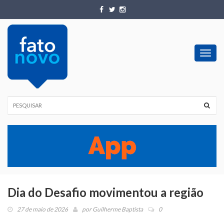
Toggl
navig
Dia do Desafio movimentou a região
27 de maio de 2026
por
Guilherme Baptista
0