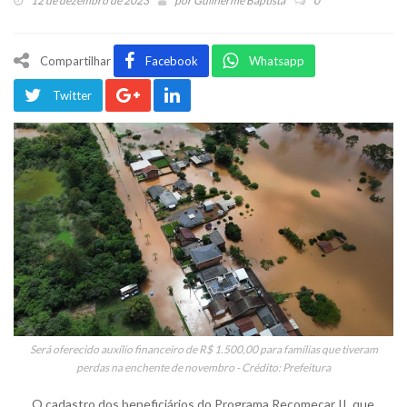
12 de dezembro de 2023
por
Guilherme Baptista
0
Compartilhar
Facebook
Whatsapp
Twitter
Será oferecido auxílio financeiro de R$ 1.500,00 para famílias que tiveram
perdas na enchente de novembro - Crédito: Prefeitura
O cadastro dos beneficiários do Programa Recomeçar II, que