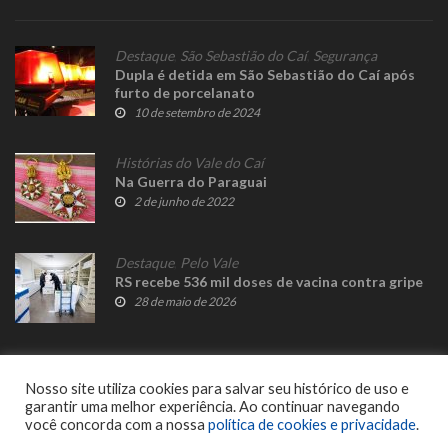
Destaque
,
São Sebastião do Caí
,
Segurança
Dupla é detida em São Sebastião do Caí após
furto de porcelanato
10 de setembro de 2024
Histórias do Vale do Caí
Na Guerra do Paraguai
2 de junho de 2022
Destaque
,
Pelo Vale
RS recebe 536 mil doses de vacina contra gripe
28 de maio de 2026
Nosso site utiliza cookies para salvar seu histórico de uso e
garantir uma melhor experiência. Ao continuar navegando
você concorda com a nossa
política de cookies e privacidade
.
© 2023 Fato Novo - Todos os direitos reservados. Desenvolvido por