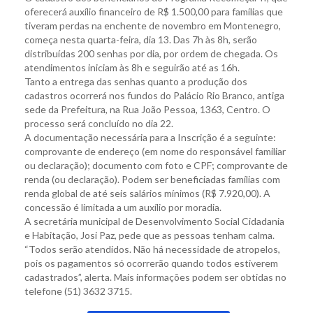
oferecerá auxílio financeiro de R$ 1.500,00 para famílias que
tiveram perdas na enchente de novembro em Montenegro,
começa nesta quarta-feira, dia 13. Das 7h às 8h, serão
distribuídas 200 senhas por dia, por ordem de chegada. Os
atendimentos iniciam às 8h e seguirão até as 16h.
Tanto a entrega das senhas quanto a produção dos
cadastros ocorrerá nos fundos do Palácio Rio Branco, antiga
sede da Prefeitura, na Rua João Pessoa, 1363, Centro. O
processo será concluído no dia 22.
A documentação necessária para a Inscrição é a seguinte:
comprovante de endereço (em nome do responsável familiar
ou declaração); documento com foto e CPF; comprovante de
renda (ou declaração). Podem ser beneficiadas famílias com
renda global de até seis salários mínimos (R$ 7.920,00). A
concessão é limitada a um auxílio por moradia.
A secretária municipal de Desenvolvimento Social Cidadania
e Habitação, Josi Paz, pede que as pessoas tenham calma.
“Todos serão atendidos. Não há necessidade de atropelos,
pois os pagamentos só ocorrerão quando todos estiverem
cadastrados”, alerta. Mais informações podem ser obtidas no
telefone (51) 3632 3715.