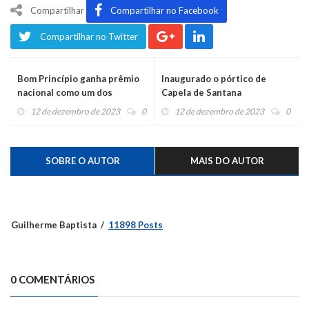
Compartilhar
Compartilhar no Facebook
Compartilhar no Twitter
Bom Princípio ganha prêmio
Inaugurado o pórtico de
nacional como um dos
Capela de Santana
melhores do Brasil em
12 de dezembro de 2023
0
12 de dezembro de 2023
0
Sustentabilidade
SOBRE O AUTOR
MAIS DO AUTOR
Guilherme Baptista
11898 Posts
0 COMENTÁRIOS