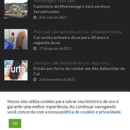
Montenegro
,
Pelo Vale
Cemitério de Montenegro terá serviços
terceirizados
8 de maio de 2021
Pelo Vale
,
São Sebastião do Caí
,
Utilidade Pública
Caí vacina primeira dose para 20 anos e
segunda dose
11 de agosto de 2021
Destaque
,
São Sebastião do Caí
,
Segurança
Prisão por furto de celular em São Sebastião do
Caí
2 de novembro de 2025
Nosso site utiliza cookies para salvar seu histórico de uso e
garantir uma melhor experiência. Ao continuar navegando
você concorda com a nossa
política de cookies e privacidade
.
© 2023 Fato Novo - Todos os direitos reservados. Desenvolvido por
Delalibera
.
OK