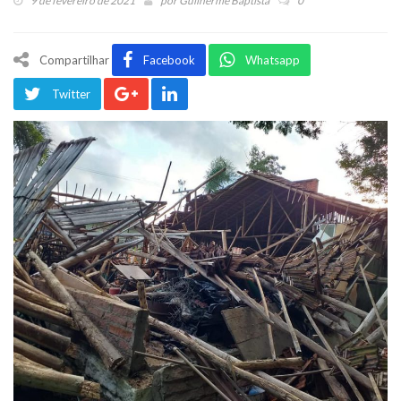
9 de fevereiro de 2021
por
Guilherme Baptista
0
Compartilhar
Facebook
Whatsapp
Twitter