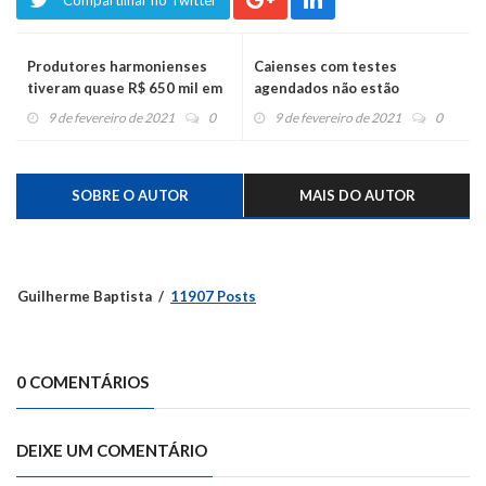
Compartilhar no Twitter
Produtores harmonienses
Caienses com testes
tiveram quase R$ 650 mil em
agendados não estão
incentivos, em 2020
comparecendo nos exames
9 de fevereiro de 2021
0
9 de fevereiro de 2021
0
SOBRE O AUTOR
MAIS DO AUTOR
Guilherme Baptista
11907 Posts
0 COMENTÁRIOS
DEIXE UM COMENTÁRIO