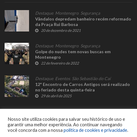
Destaque
,
Montenegro
,
Segurança
Vândalos depredam banheiro recém reformado
da Praça Rui Barbosa
20 de dezembro de 2021
Destaque
,
Montenegro
,
Segurança
Golpe do nudes tem novas buscas em
Montenegro
22 de fevereiro de 2022
Destaque
,
Eventos
,
São Sebastião do Caí
12º Encontro de Carros Antigos será realizado
no feriado desta quinta-feira
29 de abril de 2025
Nosso site utiliza cookies para salvar seu histórico de uso e
garantir uma melhor experiência. Ao continuar navegando
você concorda com a nossa
política de cookies e privacidade
.
© 2023 Fato Novo - Todos os direitos reservados. Desenvolvido por