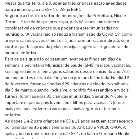
Nesta quarta-feira, dia 9, apenas três crianças estão agendadas
para a imunização na ESF 1 e 26 na ESF 3.
Segundo a chefe do setor de Imunizações da Prefeitura, Nicole
Ternes, é um dado que preocupa, pois há, ainda, um número
considerável de crianças que poderiam estar imunizadas no
município. “A vacina não só reduz a transmissão da Covid-19, como
previne casos graves e mortes, ajuda na imunização indireta, sem
contar que foi aprovada pelas principais agências reguladoras do
mundo”, enfatiza.
Para os pais que não conseguem levar seus filhos em dias de
semana, a Secretaria Municipal de Saúde (SMS) realizou vacinação,
sem agendamento, em alguns sábados desde o início do ano. Até
mesmo nestes dias, a diminuição na procura foi notada. No dia 19
de fevereiro, foram vacinadas 499 crianças na cidade. No sábado,
dia 5 de março, quando, inclusive, o horário foi estendido em dois
turnos, foram apenas 83 crianças imunizadas. Segundo Nicole, é
importante que os pais levem seus filhos para vacinar. “Quanto
mais pessoas estiverem vacinadas, mais seguros estaremos”,
enfatiza.
As doses 1 e 2 para crianças de 05 a 11 anos seguem acontecendo
por agendamento pelos telefones 3632-0138 e 99828-3404. A
aplicação das doses acontece na ESF 1, no bairro Germano Henke,