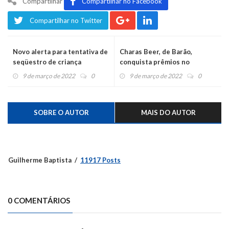
Compartilhar
Compartilhar no Facebook
Compartilhar no Twitter
Novo alerta para tentativa de
Charas Beer, de Barão,
seqüestro de criança
conquista prêmios no
Concurso Brasileiro de
9 de março de 2022
0
9 de março de 2022
0
Cervejas
SOBRE O AUTOR
MAIS DO AUTOR
Guilherme Baptista
11917 Posts
0 COMENTÁRIOS