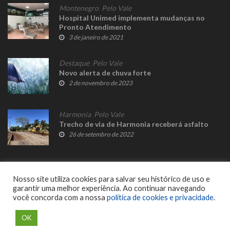
Montenegro
,
Pelo Vale
Hospital Unimed implementa mudanças no
Pronto Atendimento
3 de janeiro de 2021
Destaque
,
Pelo Vale
Novo alerta de chuva forte
2 de novembro de 2023
Harmonia
,
Pelo Vale
Trecho de via de Harmonia receberá asfalto
26 de setembro de 2022
Nosso site utiliza cookies para salvar seu histórico de uso e
garantir uma melhor experiência. Ao continuar navegando
você concorda com a nossa
política de cookies e privacidade
.
© 2023 Fato Novo - Todos os direitos reservados. Desenvolvido por
Delalibera
.
OK