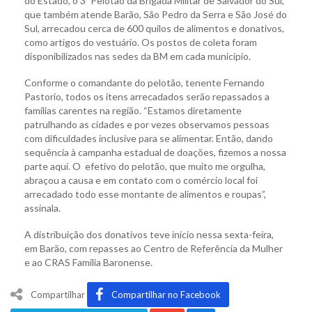
do Estado, o 3º Pelotão da Brigada Militar de Salvador do Sul,
que também atende Barão, São Pedro da Serra e São José do
Sul, arrecadou cerca de 600 quilos de alimentos e donativos,
como artigos do vestuário. Os postos de coleta foram
disponibilizados nas sedes da BM em cada município.
Conforme o comandante do pelotão, tenente Fernando
Pastorio, todos os itens arrecadados serão repassados a
famílias carentes na região. “Estamos diretamente
patrulhando as cidades e por vezes observamos pessoas
com dificuldades inclusive para se alimentar. Então, dando
sequência à campanha estadual de doações, fizemos a nossa
parte aqui. O efetivo do pelotão, que muito me orgulha,
abraçou a causa e em contato com o comércio local foi
arrecadado todo esse montante de alimentos e roupas”,
assinala.
A distribuição dos donativos teve início nessa sexta-feira,
em Barão, com repasses ao Centro de Referência da Mulher
e ao CRAS Família Baronense.
Compartilhar
Compartilhar no Facebook