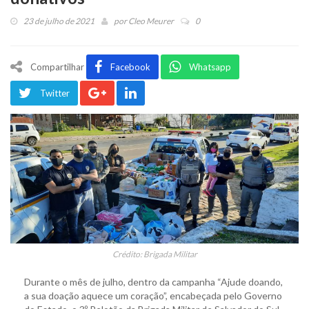
23 de julho de 2021
por
Cleo Meurer
0
Compartilhar
Facebook
Whatsapp
Twitter
Crédito: Brigada Militar
Durante o mês de julho, dentro da campanha “Ajude doando,
a sua doação aquece um coração”, encabeçada pelo Governo