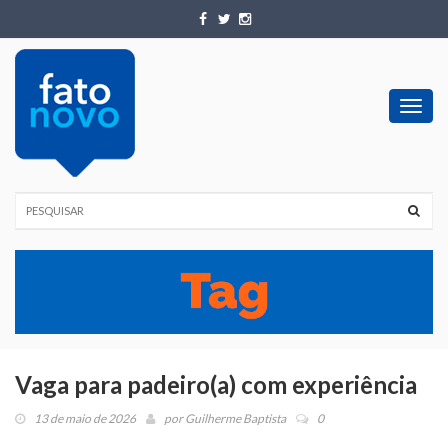
Toggl
navig
Vaga para padeiro(a) com experiência
13 de maio de 2026
por
Guilherme Baptista
0