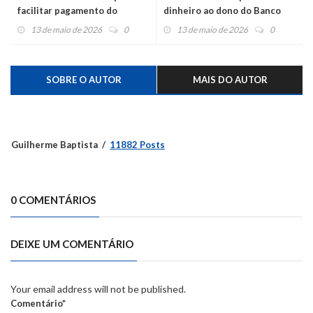
facilitar pagamento do
dinheiro ao dono do Banco
pedágio eletrônico free flow
Master para o filme sobre seu
13 de maio de 2026
0
13 de maio de 2026
0
e moderniza site de cobrança
pai
SOBRE O AUTOR
MAIS DO AUTOR
Guilherme Baptista
11882 Posts
0 COMENTÁRIOS
DEIXE UM COMENTÁRIO
Your email address will not be published.
Comentário*