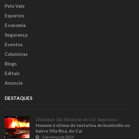
Pelo Vale
Esportes
Economia
Segurança
Eventos
Colunistas
Blogs
Editais
Anuncie
DESTAQUES
Destaque
,
São Sebastião do Caí
,
Segurança
Homem é vítima de tentativa de homicídio no
bairro Vila Rica, do Caí
2 de março de 2024