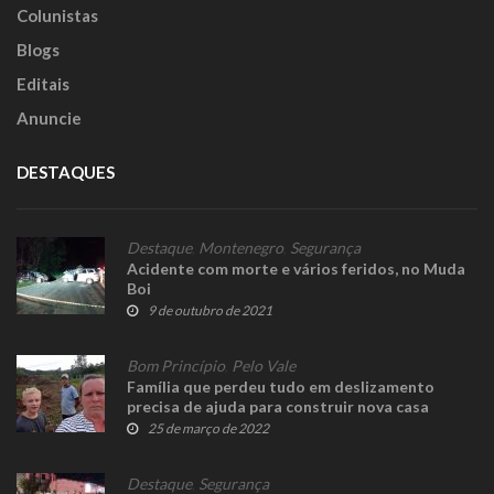
Colunistas
Blogs
Editais
Anuncie
DESTAQUES
Destaque
,
Montenegro
,
Segurança
Acidente com morte e vários feridos, no Muda
Boi
9 de outubro de 2021
Bom Princípio
,
Pelo Vale
Família que perdeu tudo em deslizamento
precisa de ajuda para construir nova casa
25 de março de 2022
Destaque
,
Segurança