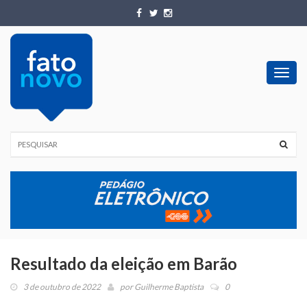
Toggl
navig
Resultado da eleição em Barão
3 de outubro de 2022
por
Guilherme Baptista
0