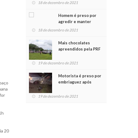
para crianças na
18 de dezembro de 2021
Chegada do Papai Noel
Homem é preso por
agredir e manter
mulher em cárcere
18 de dezembro de 2021
privado
Mais chocolates
apreendidos pela PRF
são entregues a
crianças no Natal
19 de dezembro de 2021
Solidário
Motorista é preso por
embriaguez após
spaço
acidente com dois
hana
feridos
for
19 de dezembro de 2021
1h
ia 20