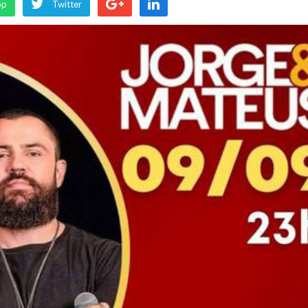
pp
Twitter