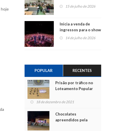
projetos em
15 de julho de 2026
 hoje
Montenegro
Inicia a venda de
ingressos para o show
do Jota Quest nos 45
14 de julho de 2026
anos da Sicredi Ouro
Branco RS/MG
POPULAR
RECENTES
Prisão por tráfico no
Loteamento Popular
18 de dezembro de 2021
 da
Chocolates
apreendidos pela
Polícia são entregues