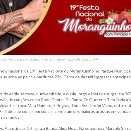
rá o principal show deste primeiro fim de semana - Divulgação/FN
e show nacional da 19ª Festa Nacional do Moranguinho no Parque Municipa
us sobe ao palco a partir das 23h. Cerca de dez mil ingressos antecipad
 do estilo sertanejo universitário, a dupla Jorge e Mateus surgiu em 2
través de canções como Pode Chorar, De Tanto Te Querer e Tem Nada a V
olante, Troca, Meu Número, 5 Regras, Todo Seu, Então Valeu, entre ou
0 milhões de cópias em cópias, sendo um dos maiores artistas em venda 
nas rádios.
 A partir das 17h terá a Banda Alma Nova. Na sequência, Marcelo Serra,