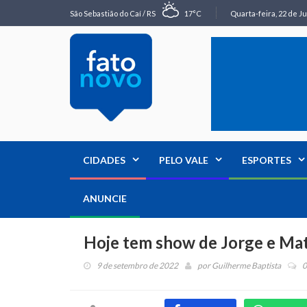
São Sebastião do Caí / RS
17°C
Quarta-feira, 22 de Ju
CIDADES
PELO VALE
ESPORTES
ANUNCIE
Hoje tem show de Jorge e Ma
9 de setembro de 2022
por
Guilherme Baptista
0