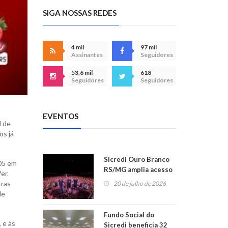
SIGA NOSSAS REDES
4 mil
97 mil
Assinantes
Seguidores
53,6 mil
618
Seguidores
Seguidores
EVENTOS
l de
os já
Sicredi Ouro Branco
005 em
RS/MG amplia acesso
er.
ao show dos 45 anos
tras
20 de julho de 2026
para mais associados
de
Fundo Social do
 e às
Sicredi beneficia 32