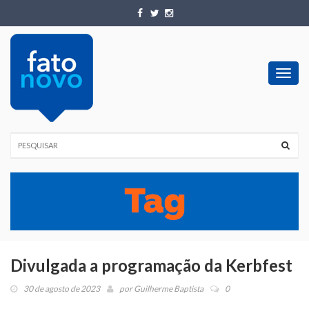
Toggl
navig
Divulgada a programação da Kerbfest
30 de agosto de 2023
por
Guilherme Baptista
0