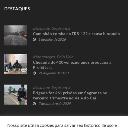
DESTAQUES
Destaque
,
Segurança
Caminhão tomba na ERS-122 e causa bloqueio
1 de julho de 2026
Montenegro
,
Pelo Vale
Chegada de 400 venezuelanos preocupa a
Prefeitura
21 de junho de 2021
Destaque
,
Segurança
Brigada fez 461 prisões em flagrante no
terceiro trimestre no Vale do Caí
7 de outubro de 2025
Nosso site utiliza cookies para salvar seu histórico de uso e