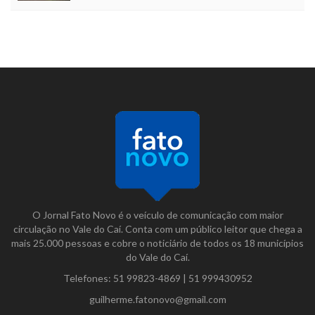
O Jornal Fato Novo é o veículo de comunicação com maior
circulação no Vale do Caí. Conta com um público leitor que chega a
mais 25.000 pessoas e cobre o noticiário de todos os 18 municípios
do Vale do Caí.
Telefones:
51 99823-4869
|
51 999430952
guilherme.fatonovo@gmail.com