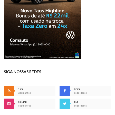
SIGA NOSSAS REDES
4 mil
97 mil
Assinantes
Seguidores
53,6 mil
618
Seguidores
Seguidores