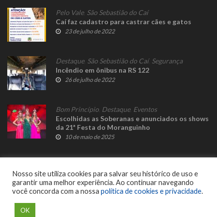
Pelo Vale
,
São Sebastião do Caí
Caí faz cadastro para castrar cães e gatos
23 de julho de 2022
Destaque
,
São Sebastião do Caí
,
Segurança
Incêndio em ônibus na RS 122
26 de julho de 2022
Bom Princípio
,
Destaque
,
Eventos
Escolhidas as Soberanas e anunciados os shows
da 21ª Festa do Moranguinho
10 de maio de 2025
Nosso site utiliza cookies para salvar seu histórico de uso e
garantir uma melhor experiência. Ao continuar navegando
você concorda com a nossa
política de cookies e privacidade
.
© 2023 Fato Novo - Todos os direitos reservados. Desenvolvido por
Delalibera
.
OK