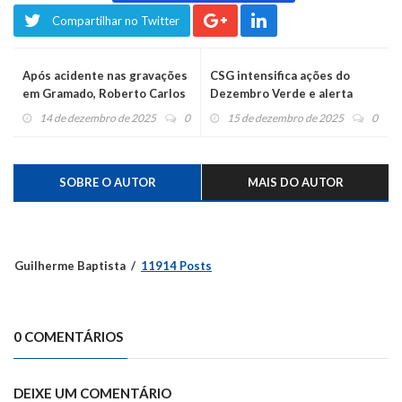
Compartilhar no Twitter
Após acidente nas gravações
CSG intensifica ações do
em Gramado, Roberto Carlos
Dezembro Verde e alerta
passa bem
para o crime de abandono de
14 de dezembro de 2025
0
15 de dezembro de 2025
0
animais
SOBRE O AUTOR
MAIS DO AUTOR
Guilherme Baptista
11914 Posts
0 COMENTÁRIOS
DEIXE UM COMENTÁRIO