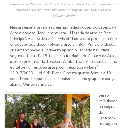
Episódios de “Malu entrevista – História da arte de Bom Princípio” estarão
disponíveis no youtube, facebook e instagram do Espaço da Arte -
Divulgação/FN
Nesta semana teve a estreia nas redes sociais do Espaço da
Arte o projeto “Malu entrevista – História da arte de Bom
Princípio”. A iniciativa vai dar visibilidade a oito profissionais e
entidades que desenvolvem a arte em Bom Princípio, desde
sua emancipação. O primeiro episódio, lançado na última
segunda-feira, dia 15, foi com o fundador do Espaço da Arte,
professor Fernando Tepasse. A iniciativa foi contemplada no
edital de Fomento às artes, com recursos da Lei nº
14.017/2020 – Lei Aldir Blanc. E nesta quinta-feira, dia 18,
será disponibilizado mais um episódio, como grupo de danças
alemãs Winterschneiss.
Serão
veiculados
na página
do
Facebook,
Instagram