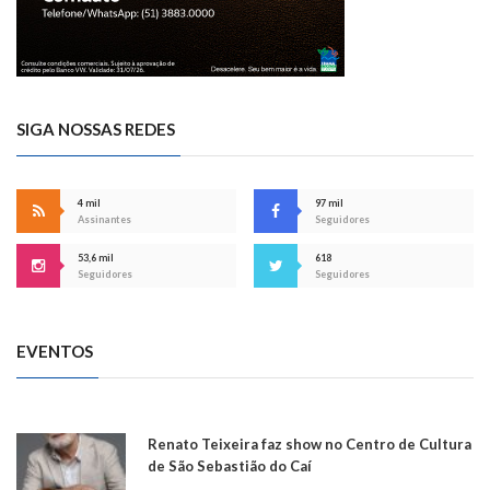
SIGA NOSSAS REDES
4 mil
97 mil
Assinantes
Seguidores
53,6 mil
618
Seguidores
Seguidores
EVENTOS
Renato Teixeira faz show no Centro de Cultura
de São Sebastião do Caí