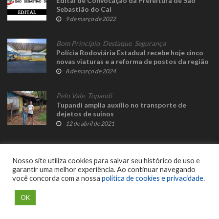
Edital de Convocação da Prefeitura de São
Sebastião do Caí
9 de março de 2022
Bom Princípio
,
Destaque
,
Segurança
Polícia Rodoviária Estadual recebe hoje cinco
novas viaturas e a reforma de postos da região
8 de março de 2024
Pelo Vale
,
Tupandi
Tupandi amplia auxílio no transporte de
dejetos de suínos
12 de abril de 2021
Nosso site utiliza cookies para salvar seu histórico de uso e
garantir uma melhor experiência. Ao continuar navegando
você concorda com a nossa
política de cookies e privacidade
.
© 2023 Fato Novo - Todos os direitos reservados. Desenvolvido por
Delalibera
.
OK