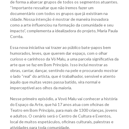
de forma a abarcar grupos de todos os segmentos atuantes.
“Importante ressaltar que não iremos fazer um
documentário com todos os grupos que já existiram na
cidade. Nossa intenção é mostrar de maneira inovadora
como a arte influenciou na formação da comunidade e seu
impacto”, complementa a idealizadora do projeto, Maria Paula
Corrêa.
Essa nova iniciativa vai trazer ao público bate-papos bem
humorados, leves, que querem dar espaço, com o olhar
curioso e carinhoso da Vó Malu, a uma parcela significativa da
arte que se faz em Bom Princípio. Isso inclui mostrar as
obras, cantar, dançar, sentindo na pele e procurando mostrar
o lado “real” do artista, que é trabalhador, sensível e atento
àquilo que muitas vezes passa batido, vira normal e
imperceptível aos olhos da maioria.
Nesse primeiro episódio, a Vovó Malu vai conhecer a história
do Espaço da Arte, que há 17 anos atua com oficinas de
Teatro em Bom Princípio, para mais de 1300 crianças, jovens
e adultos. O cenário será o Centro de Cultura e Eventos,
local de muitos espetáculos, oficinas culturais, palestras e
atividades para toda comunidade.