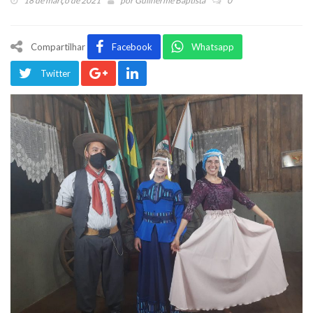
18 de março de 2021
por
Guilherme Baptista
0
Compartilhar
Facebook
Whatsapp
Twitter