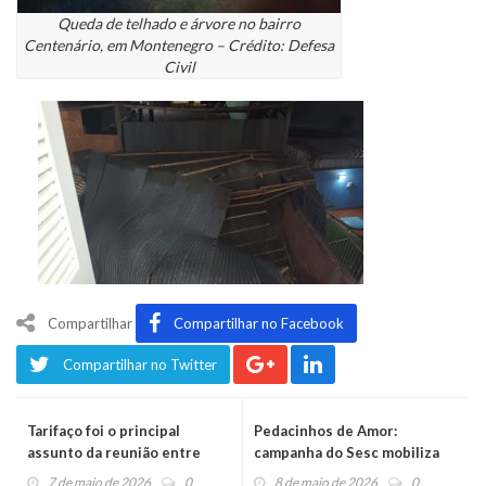
Queda de telhado e árvore no bairro
Centenário, em Montenegro – Crédito: Defesa
Civil
Compartilhar
Compartilhar no Facebook
Compartilhar no Twitter
Tarifaço foi o principal
Pedacinhos de Amor:
assunto da reunião entre
campanha do Sesc mobiliza
Lula e Trump
voluntários para aquecer o
7 de maio de 2026
0
8 de maio de 2026
0