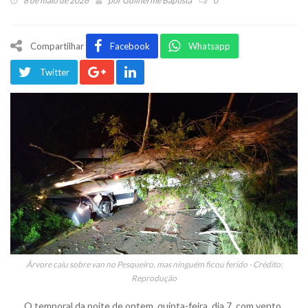
8 de maio de 2026
por
Guilherme Baptista
0
Compartilhar
Facebook
Whatsapp
Twitter
Árvore caiu sobre van no Pesqueiro, mas ninguém ficou ferido - Crédito:
Reprodução
O temporal da noite de ontem, quinta-feira, dia 7, com vento