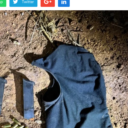
pp
Twitter