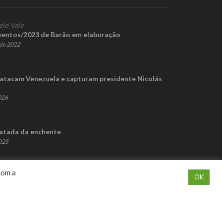
elo Vale
ventos/2023 de Barão em elaboração
de 2022
atacam Venezuela e capturam presidente Nicolás
2026
atada da enchente
2025
com a
OK