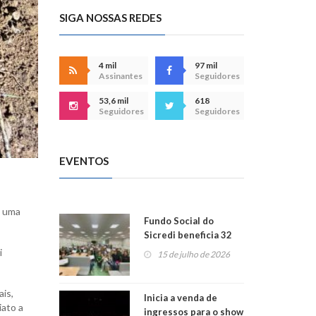
SIGA NOSSAS REDES
4 mil
97 mil
Assinantes
Seguidores
53,6 mil
618
Seguidores
Seguidores
EVENTOS
a uma
Fundo Social do
Sicredi beneficia 32
projetos em
i
15 de julho de 2026
Montenegro
ais,
Inicia a venda de
iato a
ingressos para o show