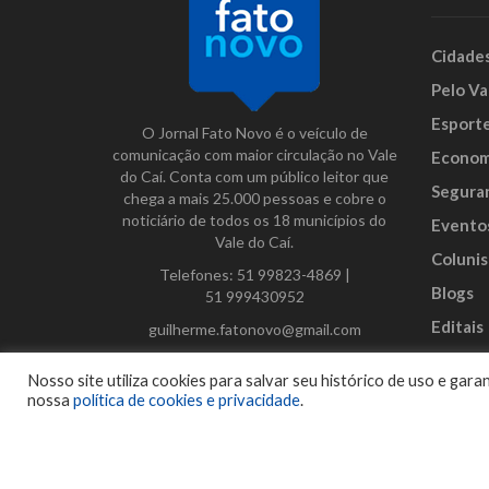
Cidade
Pelo Va
Esport
O Jornal Fato Novo é o veículo de
comunicação com maior circulação no Vale
Econom
do Caí. Conta com um público leitor que
Segura
chega a mais 25.000 pessoas e cobre o
noticiário de todos os 18 municípios do
Evento
Vale do Caí.
Colunis
Telefones:
51 99823-4869
|
Blogs
51 999430952
Editais
guilherme.fatonovo@gmail.com
Anunci
Facebook
Instagram
Twitter
Nosso site utiliza cookies para salvar seu histórico de uso e ga
nossa
política de cookies e privacidade
.