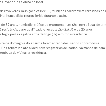
s levando-os a óbito no local.
ois revólveres, munições calibre 38, munições calibre 9mm ⁠cartuchos de
s. Nenhum policial restou ferido durante a ação.
e 39 anos, homicídio, tráfico de entorpecentes (2x), porte ilegal de ar
à residência, dano qualificado e receptação (2x). Já o de 25 anos
 fogo, porte ilegal de arma de fogo (3x) e roubo à residência.
ite de domingo e dois carros foram aprendidos, sendo conduzidos à
Eles teriam ido até o local para resgatar os acusados. Na manhã de dom
oubada da vítima na residência.