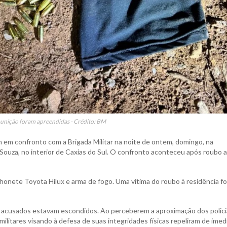
unição foram apreendidas - Crédito: BM
m em confronto com a Brigada Militar na noite de ontem, domingo, na
a Souza, no interior de Caxias do Sul. O confronto aconteceu após roubo 
honete Toyota Hilux e arma de fogo. Uma vítima do roubo à residência fo
 os acusados estavam escondidos. Ao perceberem a aproximação dos polici
militares visando à defesa de suas integridades físicas repeliram de imed