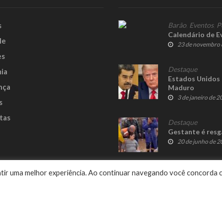
s
Barão
,
Eventos
,
P
Calendário de E
le
23 de novembro 
es
Destaque
ia
Estados Unidos 
nça
Maduro
3 de janeiro de 
s
tas
Destaque
Gestante é resg
20 de junho de 
e
rantir uma melhor experiência. Ao continuar navegando você concorda 