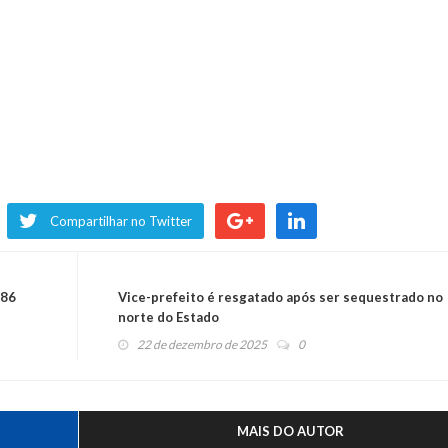
Compartilhar no Twitter
386
Vice-prefeito é resgatado após ser sequestrado no
norte do Estado
22 de dezembro de 2025
0
MAIS DO AUTOR