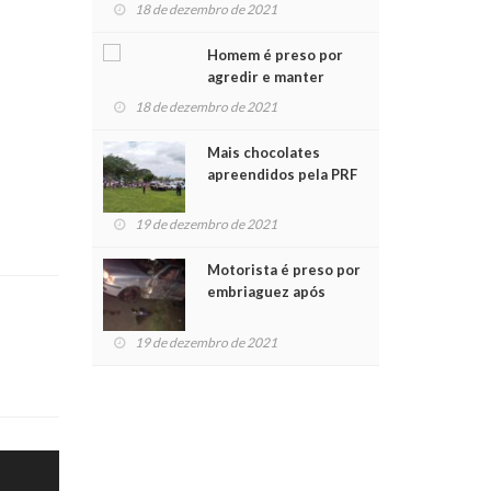
para crianças na
18 de dezembro de 2021
Chegada do Papai Noel
Homem é preso por
agredir e manter
mulher em cárcere
18 de dezembro de 2021
privado
Mais chocolates
apreendidos pela PRF
são entregues a
crianças no Natal
19 de dezembro de 2021
Solidário
Motorista é preso por
embriaguez após
acidente com dois
feridos
19 de dezembro de 2021