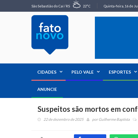
São Sebastião do Caí / RS
22°C
Quinta-feira, 16 de Ju
CIDADES
PELO VALE
ESPORTES
ANUNCIE
Suspeitos são mortos em conf
22 de dezembro de 2025
por
Guilherme Baptista