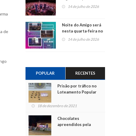
do Jota Quest nos 45
14 de julho de 2026
anos da Sicredi Ouro
 arma
Branco RS/MG
Noite do Amigo será
nesta quarta-feira no
ma de
Centro de Cultura de
14 de julho de 2026
São Sebastião do Caí
ingo
POPULAR
RECENTES
Prisão por tráfico no
Loteamento Popular
18 de dezembro de 2021
Chocolates
apreendidos pela
Polícia são entregues