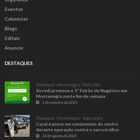
Eventos
Colunistas
Blogs
Editais
Anuncie
DESTAQUES
Destaque
,
Montenegro
,
Pelo Vale
Sicredi promove o 1º Feirão de Negócios em
Montenegro neste fim de semana
1 de outubro de 2025
Destaque
,
Montenegro
,
Segurança
Casal é preso em condomínio do centro
durante operação contra o narcotráfico
13 de agosto de 2025