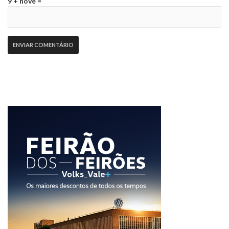
9 + nove =