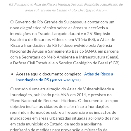
RS divulga novo Atlas de Risco a Inundações com diagnóstico atualizado de
áreas vulneráveis no Estado - Foto: Divulgação Ascom
O Governo do Rio Grande do Sul passou a contar com um
novo diagnóstico técnico sobre as áreas suscetíveis a
inundações no Estado. Lançado durante o 26º Simpósio
Brasileiro de Recursos Hídricos, em Vitória (ES), o Atlas de
Risco a Inundações do RS foi desenvolvido pela Agência
Nacional de Águas e Saneamento Básico (ANA), em parceria
com a Secretaria do Meio Ambiente e Infraestrutura (Sema),
a Defesa Civil Estadual e o Serviço Geológico do Brasil (SGB).
Acesse aqui o documento completo
Atlas de Risco a
Inundações do RS
(.pdf 60,82 MBytes)
O estudo é uma atualização do Atlas de Vulnerabilidade a
Inundações, publicado pela ANA em 2014, e previsto no
Plano Nacional de Recursos Hídricos. O documento tem por
objetivo indicar as cidades de maior risco a inundações,
reunindo informações sobre a frequência e os impactos de
inundações em áreas urbanizadas situadas ao longo dos rios
em cada município do Estado, de modo a auxiliar na
priorização de medidas para prevenção e mitigação de