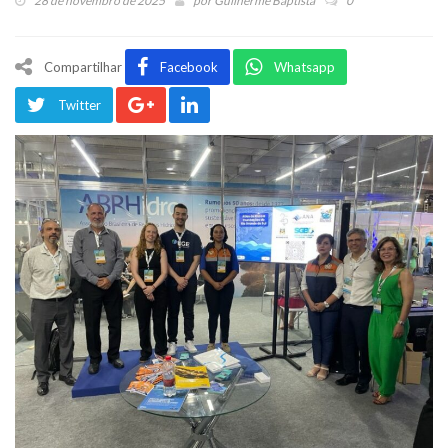
28 de novembro de 2025
por
Guilherme Baptista
0
Compartilhar
Facebook
Whatsapp
Twitter