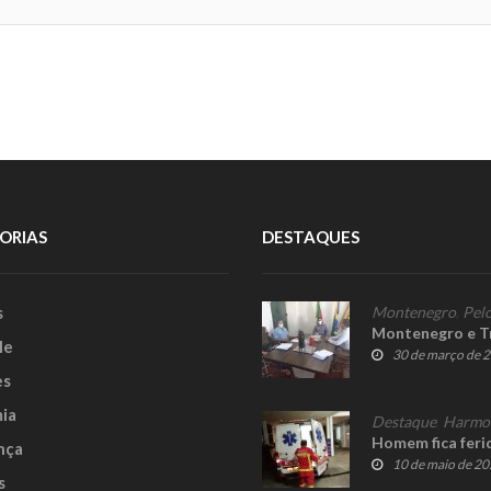
ORIAS
DESTAQUES
s
Montenegro
,
Pelo
Montenegro e Tr
le
30 de março de 
es
ia
Destaque
,
Harmo
Homem fica feri
nça
10 de maio de 2
s