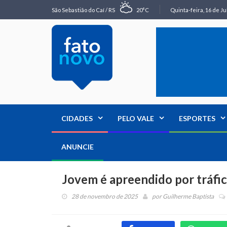
São Sebastião do Caí / RS
20°C
Quinta-feira, 16 de Ju
CIDADES
PELO VALE
ESPORTES
ANUNCIE
Jovem é apreendido por tráfi
28 de novembro de 2025
por
Guilherme Baptista