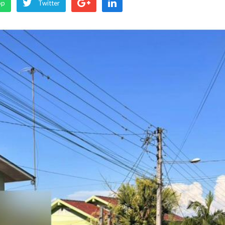
pp
Twitter