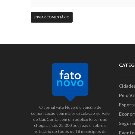
CATEG
Cidade
Pelo Va
Esport
O Jornal Fato Novo é o veículo de
comunicação com maior circulação no Vale
Econom
do Caí. Conta com um público leitor que
Segura
chega a mais 25.000 pessoas e cobre o
noticiário de todos os 18 municípios do
Evento