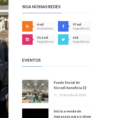
SIGA NOSSAS REDES
4 mil
97 mil
Assinantes
Seguidores
53,6 mil
618
Seguidores
Seguidores
EVENTOS
Fundo Social do
Sicredi beneficia 32
projetos em
15 de julho de 2026
Montenegro
Inicia a venda de
ingressos para o show