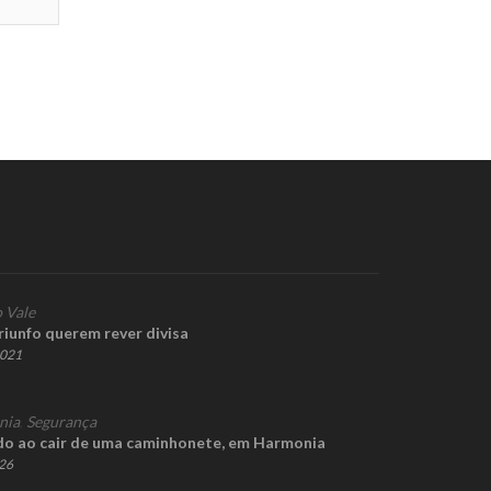
 Vale
iunfo querem rever divisa
2021
nia
,
Segurança
do ao cair de uma caminhonete, em Harmonia
026