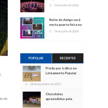
do Jota Quest nos 45
14 de julho de 2026
anos da Sicredi Ouro
Branco RS/MG
Noite do Amigo será
nesta quarta-feira no
Centro de Cultura de
14 de julho de 2026
São Sebastião do Caí
POPULAR
RECENTES
Prisão por tráfico no
Loteamento Popular
,
18 de dezembro de 2021
Chocolates
ão do
apreendidos pela
Polícia são entregues