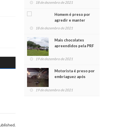
para crianças na
18 de dezembro de 2021
Chegada do Papai Noel
Homem é preso por
agredir e manter
mulher em cárcere
18 de dezembro de 2021
privado
Mais chocolates
apreendidos pela PRF
são entregues a
crianças no Natal
19 de dezembro de 2021
Solidário
Motorista é preso por
embriaguez após
acidente com dois
feridos
19 de dezembro de 2021
ublished.