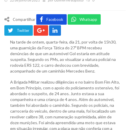
22 de julho de 2021
por
Guilherme Baptista
0
Compartilhar
Facebook
Whatsapp
Twitter
Na tarde de ontem, quarta-feira, dia 21, por volta de 15h30,
uma guarnição da Força Tática do 27º BPM recebeu
denúncias de que um automóvel Gol estaria em atitude
suspeita. Segundo os PMs, ao visualizar a viatura policial na
rodovia ERS 122, o carro deslocou com brevidade,
acompanhado de um caminhão Mercedes Benz.
A Brigada Militar realizou diligências e no bairro Bom Fim Alto,
em Bom Princípio, com o apoio do policiamento ostensivo, foi
abordado o suspeito, de 24 anos. Junto estava a sua
companheira e uma criança de 4 anos. Além do automóvel,
também foi abordado o caminhão. Segundo os policiais, na
carroceria do veículo, dentro de uma mala, foi localizado um
revólver calibre 38, com numeração suprimidada, além de
doze munições. Foi ainda apreendida uma moto que estava
em situação irregular, com a placa que não conferia com a