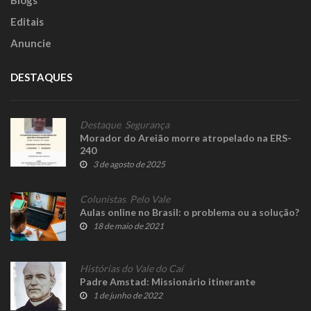
Editais
Anuncie
DESTAQUES
Destaque
,
Segurança
Morador do Areião morre atropelado na ERS-
240
3 de agosto de 2025
Colunistas
,
Pelo Vale
Aulas online no Brasil: o problema ou a solução?
18 de maio de 2021
Histórias do Vale do Caí
Padre Amstad: Missionário itinerante
1 de junho de 2022