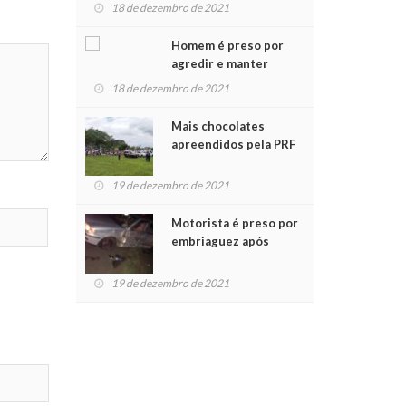
para crianças na
18 de dezembro de 2021
Chegada do Papai Noel
Homem é preso por
agredir e manter
mulher em cárcere
18 de dezembro de 2021
privado
Mais chocolates
apreendidos pela PRF
são entregues a
crianças no Natal
19 de dezembro de 2021
Solidário
Motorista é preso por
embriaguez após
acidente com dois
feridos
19 de dezembro de 2021