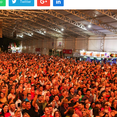
pp
Twitter