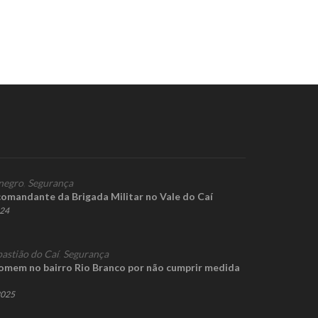
negro
,
Segurança
omandante da Brigada Militar no Vale do Caí
024
bastião do Caí
,
Segurança
homem no bairro Rio Branco por não cumprir medida
2025