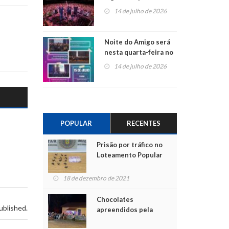
do Jota Quest nos 45
14 de julho de 2026
anos da Sicredi Ouro
Branco RS/MG
Noite do Amigo será
nesta quarta-feira no
Centro de Cultura de
14 de julho de 2026
São Sebastião do Caí
POPULAR
RECENTES
Prisão por tráfico no
Loteamento Popular
18 de dezembro de 2021
Chocolates
ublished.
apreendidos pela
Polícia são entregues