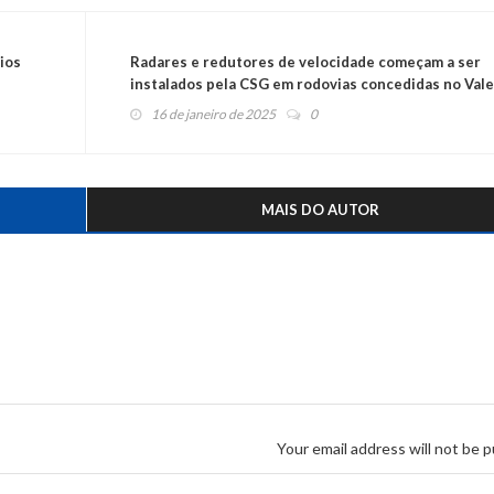
ios
Radares e redutores de velocidade começam a ser
instalados pela CSG em rodovias concedidas no Vale
do Caí e Serra Gaúcha
16 de janeiro de 2025
0
MAIS DO AUTOR
Your email address will not be p