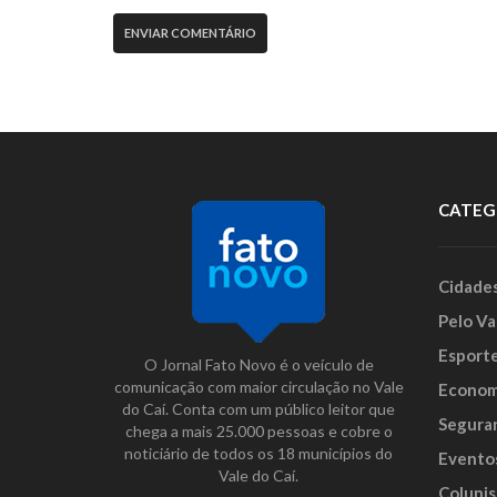
CATEG
Cidade
Pelo Va
Esport
O Jornal Fato Novo é o veículo de
comunicação com maior circulação no Vale
Econom
do Caí. Conta com um público leitor que
Segura
chega a mais 25.000 pessoas e cobre o
noticiário de todos os 18 municípios do
Evento
Vale do Caí.
Colunis