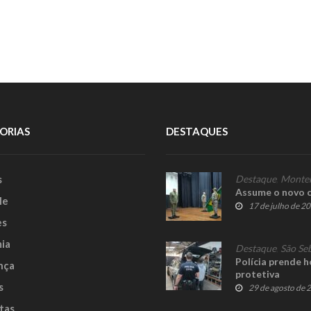
ORIAS
DESTAQUES
s
Destaque
,
Monte
Assume o novo c
le
17 de julho de 2
es
ia
Destaque
,
São Se
Polícia prende 
nça
protetiva
s
29 de agosto de 
tas