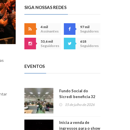
SIGA NOSSAS REDES
4 mil
97 mil
Assinantes
Seguidores
53,6 mil
618
Seguidores
Seguidores
das
EVENTOS
Fundo Social do
ntar
Sicredi beneficia 32
projetos em
15 de julho de 2026
Montenegro
Inicia a venda de
ingressos para o show