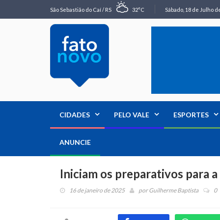
São Sebastião do Caí / RS
32°C
Sábado, 18 de Julho de
CIDADES
PELO VALE
ESPORTES
ANUNCIE
Iniciam os preparativos para 
16 de janeiro de 2025
por
Guilherme Baptista
0