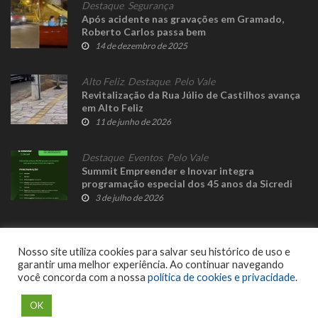
Destaque
,
Segurança
Após acidente nas gravações em Gramado,
Roberto Carlos passa bem
14 de dezembro de 2025
Alto Feliz
,
Destaque
,
Pelo Vale
Revitalização da Rua Júlio de Castilhos avança
em Alto Feliz
11 de junho de 2026
Destaque
,
Eventos
,
Pelo Vale
Summit Empreender e Inovar integra
programação especial dos 45 anos da Sicredi
Ouro Branco RS/MG
3 de julho de 2026
Nosso site utiliza cookies para salvar seu histórico de uso e
garantir uma melhor experiência. Ao continuar navegando
você concorda com a nossa
política de cookies e privacidade
.
© 2023 Fato Novo - Todos os direitos reservados. Desenvolvido por
Delalibera
.
OK