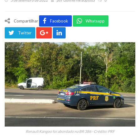
5 de setembro de 2022
por
Guilherme Baptista
0
Compartilhar
Facebook
Whatsapp
Twitter
Renault Kangoo foi abordado na BR 386 - Crédito: PRF