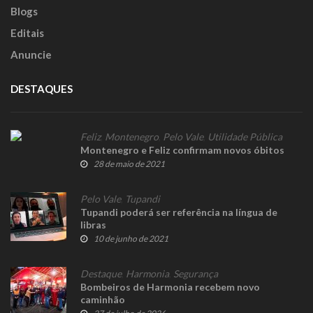
Blogs
Editais
Anuncie
DESTAQUES
Feliz
,
Montenegro
,
Pelo Vale
,
Utilidade Pública
Montenegro e Feliz confirmam novos óbitos
28 de maio de 2021
Pelo Vale
,
Tupandi
Tupandi poderá ser referência na língua de
libras
10 de junho de 2021
Destaque
,
Harmonia
,
Segurança
Bombeiros de Harmonia recebem novo
caminhão