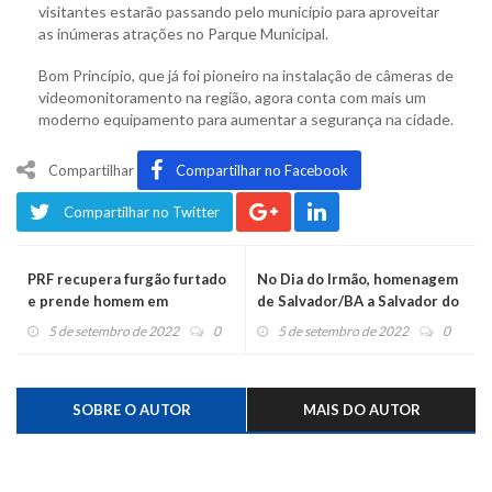
visitantes estarão passando pelo município para aproveitar
as inúmeras atrações no Parque Municipal.
Bom Princípio, que já foi pioneiro na instalação de câmeras de
videomonitoramento na região, agora conta com mais um
moderno equipamento para aumentar a segurança na cidade.
Compartilhar
Compartilhar no Facebook
Compartilhar no Twitter
PRF recupera furgão furtado
No Dia do Irmão, homenagem
e prende homem em
de Salvador/BA a Salvador do
Montenegro
Sul viraliza no Instagram
5 de setembro de 2022
0
5 de setembro de 2022
0
SOBRE O AUTOR
MAIS DO AUTOR