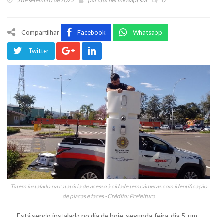
5 de setembro de 2022
por
Guilherme Baptista
0
Compartilhar
Facebook
Whatsapp
Twitter
Totem instalado na rotatória de acesso à cidade tem câmeras com identificação
de placas e faces - Crédito: Prefeitura
Está sendo instalado no dia de hoje, segunda-feira, dia 5, um