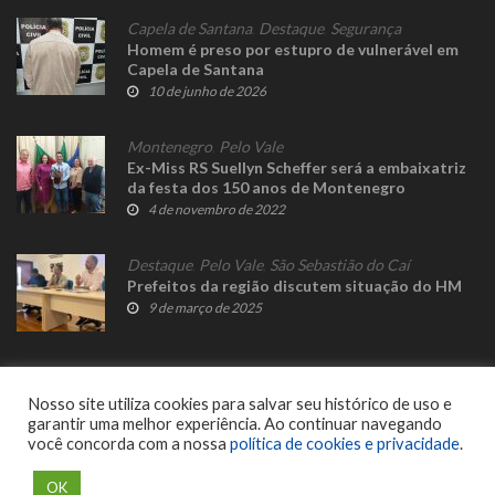
Capela de Santana
,
Destaque
,
Segurança
Homem é preso por estupro de vulnerável em
Capela de Santana
10 de junho de 2026
Montenegro
,
Pelo Vale
Ex-Miss RS Suellyn Scheffer será a embaixatriz
da festa dos 150 anos de Montenegro
4 de novembro de 2022
Destaque
,
Pelo Vale
,
São Sebastião do Caí
Prefeitos da região discutem situação do HM
9 de março de 2025
Nosso site utiliza cookies para salvar seu histórico de uso e
garantir uma melhor experiência. Ao continuar navegando
você concorda com a nossa
política de cookies e privacidade
.
© 2023 Fato Novo - Todos os direitos reservados. Desenvolvido por
Delalibera
.
OK