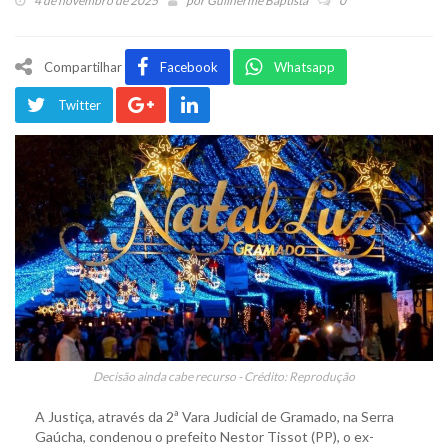
4 de novembro de 2025
por
Guilherme Baptista
0
Compartilhar
Facebook
Whatsapp
Twitter
Decisão ainda cabe recurso - Crédito: Reprodução
A Justiça, através da 2ª Vara Judicial de Gramado, na Serra
Gaúcha, condenou o prefeito Nestor Tissot (PP), o ex-