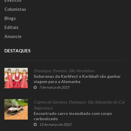
Eventos
Colunistas
Blogs
Editais
Anuncie
DESTAQUES
Destaque
,
Eventos
,
São Vendelino
Soberanas da Kerbfest e Kerbball vão ganhar
viagem para a Alemanha
7 de março de 2025
Capela de Santana
,
Destaque
,
São Sebastião do Caí
,
Segurança
Encontrado carro incendiado com corpo
carbonizado
12 de março de 2022