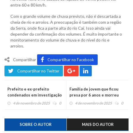
entre 60 e 80 km/h.
Com o grande volume de chuva previsto, não é descartada a
cheia de rio e arroios. A preocupação é também com a região
da Serra, onde fica a parte alta do rio Caí. Isso ainda vai
depender da confirmação dos volumes. É muito importante o
monitoramento do volume de chuva e do nível do rio e
arroios.
Compartilhar
Compartilhar no Facebook
Compartilhar no Twitter
Prefeito e ex-prefeito
Família de jovem que ficou
condenados em investigação
presa por 6 anos e morreu
sobre o Natal Luz
dois meses após ser
4 de novembro de 2025
0
4 de novembro de 2025
0
absolvida vai entrar com
processo
SOBRE O AUTOR
MAIS DO AUTOR