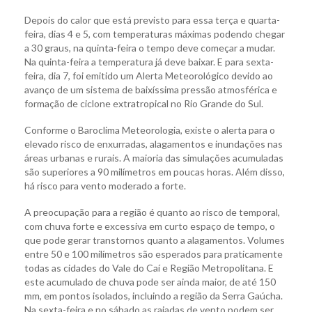
Depois do calor que está previsto para essa terça e quarta-
feira, dias 4 e 5, com temperaturas máximas podendo chegar
a 30 graus, na quinta-feira o tempo deve começar a mudar.
Na quinta-feira a temperatura já deve baixar. E para sexta-
feira, dia 7, foi emitido um Alerta Meteorológico devido ao
avanço de um sistema de baixíssima pressão atmosférica e
formação de ciclone extratropical no Rio Grande do Sul.
Conforme o Baroclima Meteorologia, existe o alerta para o
elevado risco de enxurradas, alagamentos e inundações nas
áreas urbanas e rurais. A maioria das simulações acumuladas
são superiores a 90 milímetros em poucas horas. Além disso,
há risco para vento moderado a forte.
A preocupação para a região é quanto ao risco de temporal,
com chuva forte e excessiva em curto espaço de tempo, o
que pode gerar transtornos quanto a alagamentos. Volumes
entre 50 e 100 milímetros são esperados para praticamente
todas as cidades do Vale do Caí e Região Metropolitana. E
este acumulado de chuva pode ser ainda maior, de até 150
mm, em pontos isolados, incluindo a região da Serra Gaúcha.
Na sexta-feira e no sábado as rajadas de vento podem ser