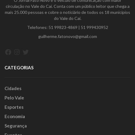
O Jornal Fato Novo é o veículo de comunicação com maior
circulação no Vale do Caí. Conta com um público leitor que chega a
mais 25.000 pessoas e cobre o noticiário de todos os 18 municípios
do Vale do Caí.
Telefones:
51 99823-4869
|
51 999430952
guilherme.fatonovo@gmail.com
Facebook
Instagram
Twitter
CATEGORIAS
Cidades
Pelo Vale
Esportes
Economia
Segurança