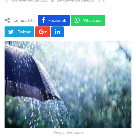
4 de novembro de 2025
por
Guilherme Baptista
0
Compartilhar
Facebook
Whatsapp
Twitter
Imagem ilustrativa