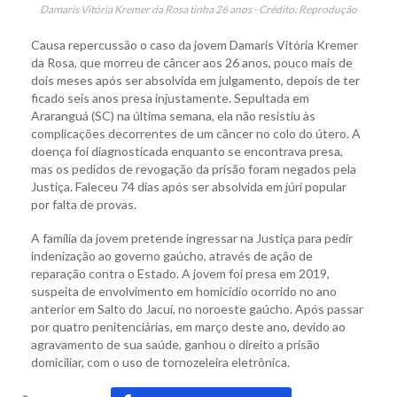
Damaris Vitória Kremer da Rosa tinha 26 anos - Crédito: Reprodução
Causa repercussão o caso da jovem Damaris Vitória Kremer
da Rosa, que morreu de câncer aos 26 anos, pouco mais de
dois meses após ser absolvida em julgamento, depois de ter
ficado seis anos presa injustamente. Sepultada em
Araranguá (SC) na última semana, ela não resistiu às
complicações decorrentes de um câncer no colo do útero. A
doença foi diagnosticada enquanto se encontrava presa,
mas os pedidos de revogação da prisão foram negados pela
Justiça. Faleceu 74 dias após ser absolvida em júri popular
por falta de provas.
A família da jovem pretende ingressar na Justiça para pedir
indenização ao governo gaúcho, através de ação de
reparação contra o Estado. A jovem foi presa em 2019,
suspeita de envolvimento em homicídio ocorrido no ano
anterior em Salto do Jacuí, no noroeste gaúcho. Após passar
por quatro penitenciárias, em março deste ano, devido ao
agravamento de sua saúde, ganhou o direito a prisão
domiciliar, com o uso de tornozeleira eletrônica.