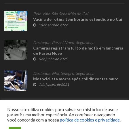
Pelo Vale
,
São Sebastião do Caí
Vacina de rotina tem horário estendido no Caí
10 de abril de 2022
Destaque
,
Pareci Novo
,
Segurança
Câmeras registram furto de moto em lancheria
de Pareci Novo
6 de junho de 2025
Destaque
,
Montenegro
,
Segurança
Motociclista morre após colidir contra muro
1 de janeiro de 2021
Nosso site utiliza cookies para salvar seu histórico de uso e
garantir uma melhor experiência. Ao continuar navegando
você concorda com a nossa
política de cookies e privacidade
.
© 2023 Fato Novo - Todos os direitos reservados. Desenvolvido por