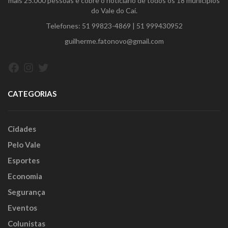
mais 25.000 pessoas e cobre o noticiário de todos os 18 municípios
do Vale do Caí.
Telefones:
51 99823-4869
|
51 999430952
guilherme.fatonovo@gmail.com
Facebook
Instagram
Twitter
CATEGORIAS
Cidades
Pelo Vale
Esportes
Economia
Segurança
Eventos
Colunistas