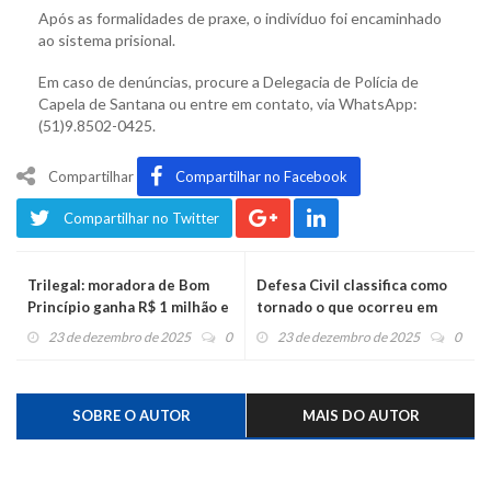
Após as formalidades de praxe, o indivíduo foi encaminhado
ao sistema prisional.
Em caso de denúncias, procure a Delegacia de Polícia de
Capela de Santana ou entre em contato, via WhatsApp:
(51)9.8502-0425.
Compartilhar
Compartilhar no Facebook
Compartilhar no Twitter
Trilegal: moradora de Bom
Defesa Civil classifica como
Princípio ganha R$ 1 milhão e
tornado o que ocorreu em
de Barão leva R$ 300 mil
Farroupilha
23 de dezembro de 2025
0
23 de dezembro de 2025
0
SOBRE O AUTOR
MAIS DO AUTOR