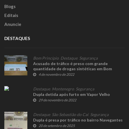
Blogs
Editais
Anuncie
DESTAQUES
Bom Princípio
,
Destaque
,
Segurança
Acusado de tráfico é preso com grande
quantidade de drogas sintéticas em Bom
Princípio
4 de novembro de 2022
Destaque
,
Montenegro
,
Segurança
Dupla detida após furto em Vapor Velho
29 de novembro de 2022
Destaque
,
São Sebastião do Caí
,
Segurança
Dupla é presa por tráfico no bairro Navegantes
20 de setembro de 2025