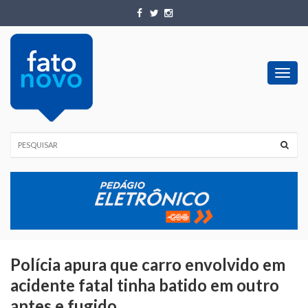
Toggl
navig
Polícia apura que carro envolvido em
acidente fatal tinha batido em outro
antes e fugido