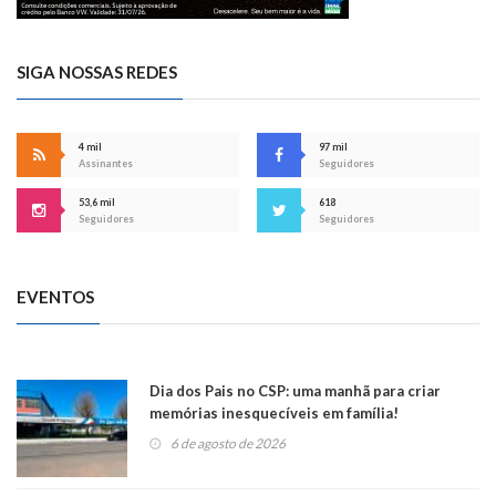
SIGA NOSSAS REDES
4 mil
97 mil
Assinantes
Seguidores
53,6 mil
618
Seguidores
Seguidores
EVENTOS
Dia dos Pais no CSP: uma manhã para criar
memórias inesquecíveis em família!
6 de agosto de 2026