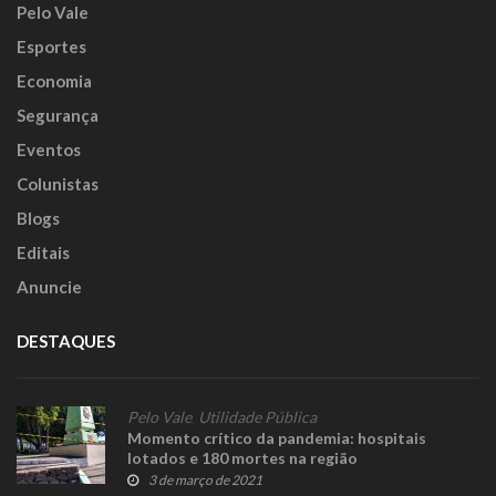
Pelo Vale
Esportes
Economia
Segurança
Eventos
Colunistas
Blogs
Editais
Anuncie
DESTAQUES
Pelo Vale
,
Utilidade Pública
Momento crítico da pandemia: hospitais
lotados e 180 mortes na região
3 de março de 2021