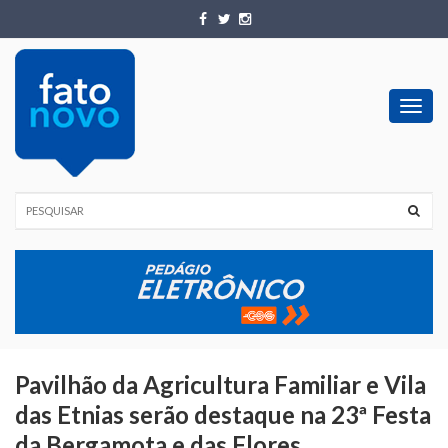
Toggl
navig
Pavilhão da Agricultura Familiar e Vila
das Etnias serão destaque na 23ª Festa
da Bergamota e das Flores