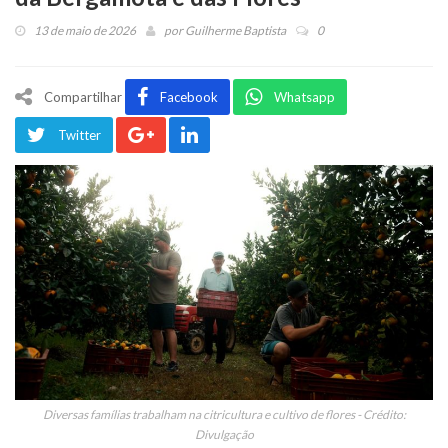
13 de maio de 2026
por
Guilherme Baptista
0
Compartilhar
Facebook
Whatsapp
Twitter
Diversas famílias trabalham na citricultura e cultivo de flores - Crédito:
Divulgação