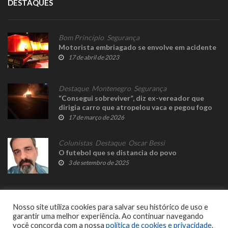
DESTAQUES
Bom Princípio
,
Segurança
Motorista embriagado se envolve em acidente
17 de abril de 2023
Destaque
,
Montenegro
,
Segurança
“Consegui sobreviver”, diz ex-vereador que
dirigia carro que atropelou vaca e pegou fogo
17 de março de 2026
Colunistas
,
Destaque
,
Oscar Bessi
O futebol que se distancia do povo
3 de setembro de 2025
Nosso site utiliza cookies para salvar seu histórico de uso e
garantir uma melhor experiência. Ao continuar navegando
você concorda com a nossa
política de cookies e privacidade
.