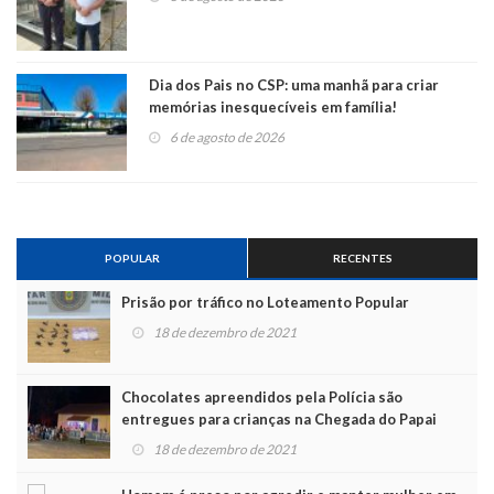
Dia dos Pais no CSP: uma manhã para criar
memórias inesquecíveis em família!
6 de agosto de 2026
POPULAR
RECENTES
Prisão por tráfico no Loteamento Popular
18 de dezembro de 2021
Chocolates apreendidos pela Polícia são
entregues para crianças na Chegada do Papai
Noel
18 de dezembro de 2021