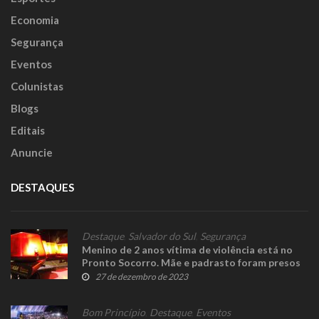
Economia
Segurança
Eventos
Colunistas
Blogs
Editais
Anuncie
DESTAQUES
Destaque
,
Salvador do Sul
,
Segurança
Menino de 2 anos vítima de violência está no
Pronto Socorro. Mãe e padrasto foram presos
27 de dezembro de 2023
Bom Princípio
,
Destaque
,
Eventos