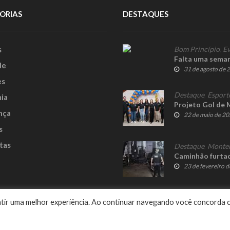
ORIAS
DESTAQUES
s
Bom Princípio
,
Ev
Falta uma seman
le
31 de agosto de 
es
Destaque
,
Esport
ia
Projeto Gol de 
nça
22 de maio de 2
s
tas
Destaque
,
Monte
Caminhão furtad
23 de fevereiro 
e
rantir uma melhor experiência. Ao continuar navegando você concorda 