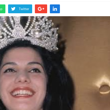
pp
Twitter