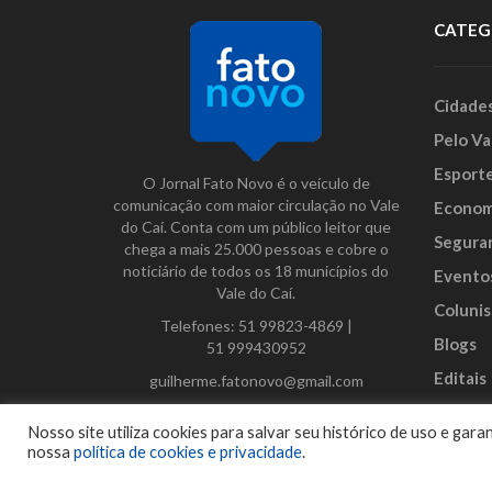
CATEG
Cidade
Pelo Va
Esport
O Jornal Fato Novo é o veículo de
comunicação com maior circulação no Vale
Econom
do Caí. Conta com um público leitor que
Segura
chega a mais 25.000 pessoas e cobre o
noticiário de todos os 18 municípios do
Evento
Vale do Caí.
Colunis
Telefones:
51 99823-4869
|
Blogs
51 999430952
Editais
guilherme.fatonovo@gmail.com
Anunci
Facebook
Instagram
Twitter
Nosso site utiliza cookies para salvar seu histórico de uso e ga
nossa
política de cookies e privacidade
.