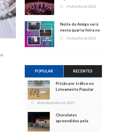
do Jota Quest nos 45
14 de julho de 2026
anos da Sicredi Ouro
Branco RS/MG
Noite do Amigo será
nesta quarta-feira no
Centro de Cultura de
14 de julho de 2026
São Sebastião do Caí
so
POPULAR
RECENTES
Prisão por tráfico no
Loteamento Popular
18 de dezembro de 2021
Chocolates
apreendidos pela
Polícia são entregues