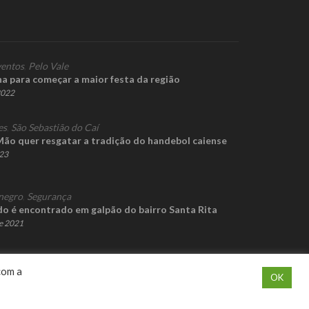
entos
,
Pelo Vale
a para começar a maior festa da região
2022
es
,
São Sebastião do Caí
Mão quer resgatar a tradição do handebol caiense
023
negro
,
Segurança
o é encontrado em galpão do bairro Santa Rita
de 2021
com a
OK