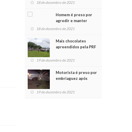
para crianças na
18 de dezembro de 2021
Chegada do Papai Noel
Homem é preso por
agredir e manter
mulher em cárcere
18 de dezembro de 2021
privado
Mais chocolates
apreendidos pela PRF
são entregues a
crianças no Natal
19 de dezembro de 2021
Solidário
Motorista é preso por
embriaguez após
acidente com dois
feridos
19 de dezembro de 2021