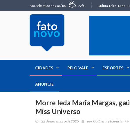
São Sebastião do Caí / RS
22°C
Quinta-feira, 16 de Ju
CIDADES
PELO VALE
ESPORTES
ANUNCIE
Morre Ieda Maria Margas, gaúch
Miss Universo
22 de dezembro de 2025
por
Guilherme Baptista