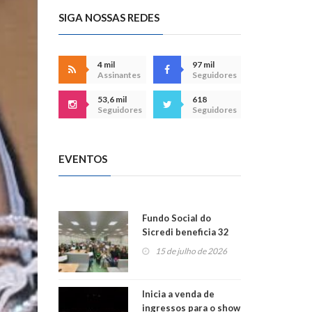
SIGA NOSSAS REDES
4 mil
97 mil
Assinantes
Seguidores
53,6 mil
618
Seguidores
Seguidores
EVENTOS
Fundo Social do
Sicredi beneficia 32
projetos em
15 de julho de 2026
Montenegro
Inicia a venda de
ingressos para o show