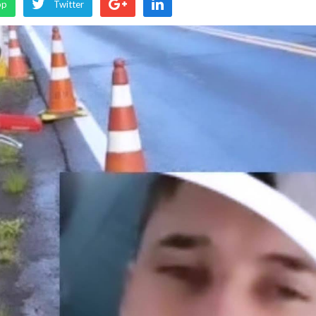
pp
Twitter