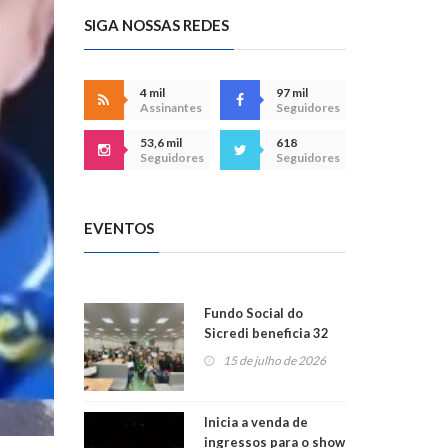
SIGA NOSSAS REDES
4 mil
97 mil
Assinantes
Seguidores
53,6 mil
618
Seguidores
Seguidores
EVENTOS
Fundo Social do
Sicredi beneficia 32
projetos em
15 de julho de 2026
Montenegro
Inicia a venda de
ingressos para o show