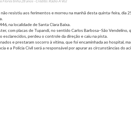
s Flores tinha 28 anos - Crédito: Rádio A Voz
 não resistiu aos ferimentos e morreu na manhã desta quinta-feira, dia 2
a.
46, na localidade de Santa Clara Baixa.
ter, com placas de Tupandi, no sentido Carlos Barbosa–São Vendelino, 
 esclarecidos, perdeu o controle da direção e caiu na pista.
ados e prestaram socorro à vítima, que foi encaminhada ao hospital, ma
cia e a Polícia Civil será a responsável por apurar as circunstâncias do ac