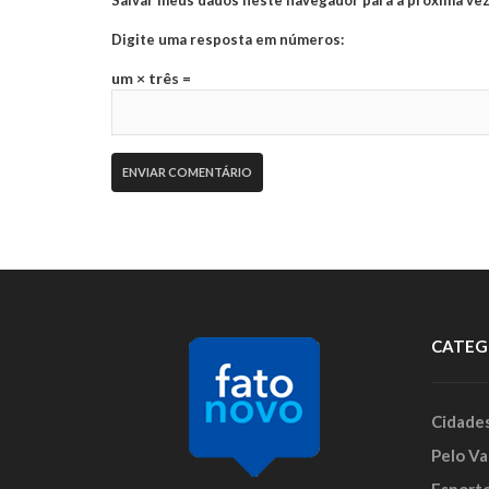
Digite uma resposta em números:
um × três =
CATEG
Cidade
Pelo Va
Esport