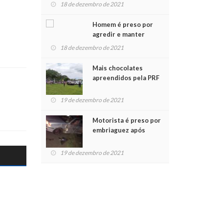
para crianças na
18 de dezembro de 2021
Chegada do Papai Noel
Homem é preso por
agredir e manter
mulher em cárcere
18 de dezembro de 2021
privado
Mais chocolates
apreendidos pela PRF
são entregues a
crianças no Natal
19 de dezembro de 2021
Solidário
Motorista é preso por
embriaguez após
acidente com dois
feridos
19 de dezembro de 2021