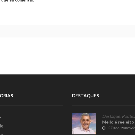
ORIAS
DESTAQUES
s
Destaque
,
Polític
Mello é reeleit
le
27 de outubro d
es