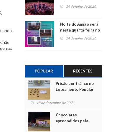
do Jota Quest nos 45
14 de julho de 2026
anos da Sicredi Ouro
5,
Branco RS/MG
Noite do Amigo será
nesta quarta-feira no
quando,
Centro de Cultura de
14 de julho de 2026
São Sebastião do Caí
s não
idente.
POPULAR
RECENTES
Prisão por tráfico no
Loteamento Popular
18 de dezembro de 2021
Chocolates
apreendidos pela
Polícia são entregues