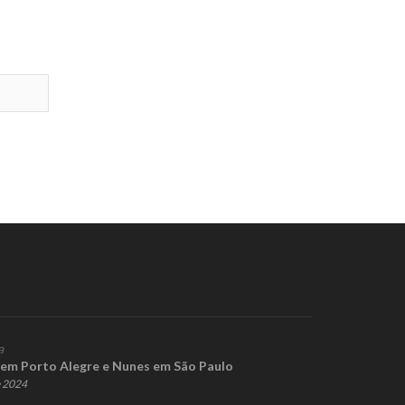
a
o em Porto Alegre e Nunes em São Paulo
e 2024