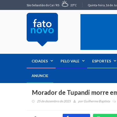
São Sebastião do Caí / RS
23°C
Quinta-feira, 16 de Ju
CIDADES
PELO VALE
ESPORTES
ANUNCIE
Morador de Tupandi morre em
25 de dezembro de 2025
por
Guilherme Baptista