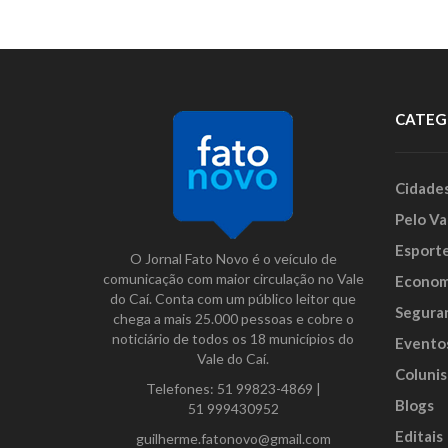
CATEG
Cidade
Pelo Va
Esport
O Jornal Fato Novo é o veículo de
comunicação com maior circulação no Vale
Econom
do Caí. Conta com um público leitor que
Segura
chega a mais 25.000 pessoas e cobre o
noticiário de todos os 18 municípios do
Evento
Vale do Caí.
Colunis
Telefones:
51 99823-4869
|
Blogs
51 999430952
Editais
guilherme.fatonovo@gmail.com