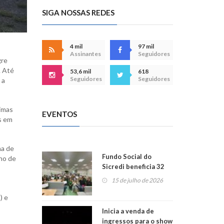
SIGA NOSSAS REDES
4 mil
97 mil
Assinantes
Seguidores
gre
. Até
53,6 mil
618
Seguidores
Seguidores
 a
ximas
EVENTOS
s em
ma de
Fundo Social do
rno de
Sicredi beneficia 32
projetos em
15 de julho de 2026
Montenegro
) e
Inicia a venda de
ingressos para o show