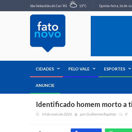
São Sebastião do Caí / RS
13°C
Quinta-feira, 16 de Ju
CIDADES
PELO VALE
ESPORTES
ANUNCIE
Identificado homem morto a ti
14 de maio de 2026
por
Guilherme Baptista
0