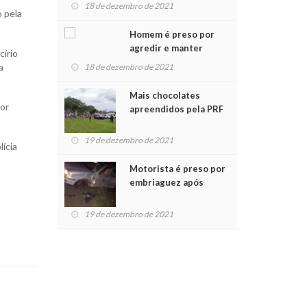
para crianças na
18 de dezembro de 2021
o pela
Chegada do Papai Noel
Homem é preso por
agredir e manter
círio
mulher em cárcere
a
18 de dezembro de 2021
privado
Mais chocolates
por
apreendidos pela PRF
são entregues a
crianças no Natal
19 de dezembro de 2021
lícia
Solidário
Motorista é preso por
embriaguez após
acidente com dois
feridos
19 de dezembro de 2021