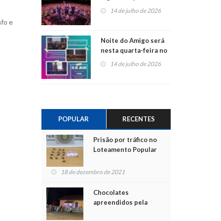
do Jota Quest nos 45
14 de julho de 2026
anos da Sicredi Ouro
afo e
Branco RS/MG
Noite do Amigo será
nesta quarta-feira no
Centro de Cultura de
14 de julho de 2026
São Sebastião do Caí
POPULAR
RECENTES
Prisão por tráfico no
Loteamento Popular
18 de dezembro de 2021
Chocolates
apreendidos pela
Polícia são entregues