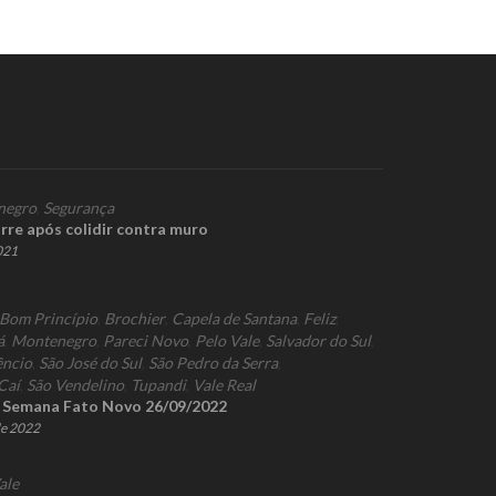
negro
,
Segurança
rre após colidir contra muro
2021
Bom Princípio
,
Brochier
,
Capela de Santana
,
Feliz
,
á
,
Montenegro
,
Pareci Novo
,
Pelo Vale
,
Salvador do Sul
,
êncio
,
São José do Sul
,
São Pedro da Serra
,
Caí
,
São Vendelino
,
Tupandi
,
Vale Real
a Semana Fato Novo 26/09/2022
de 2022
ale