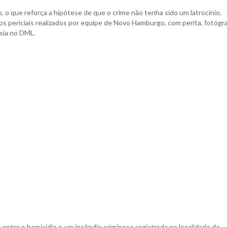
 o que reforça a hipótese de que o crime não tenha sido um latrocínio,
s periciais realizados por equipe de Novo Hamburgo, com perita, fotógr
sia no DML.
o entre o homicídio e um incêndio criminoso registrado na localidade de