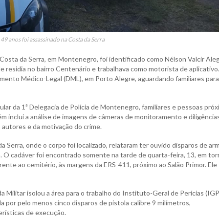
9 anos foi assassinado na Costa da Serra
Costa da Serra, em Montenegro, foi identificado como Nélson Valcir Ale
ele residia no bairro Centenário e trabalhava como motorista de aplicativo
amento Médico-Legal (DML), em Porto Alegre, aguardando familiares para
lar da 1ª Delegacia de Polícia de Montenegro, familiares e pessoas pró
m inclui a análise de imagens de câmeras de monitoramento e diligência
s autores e da motivação do crime.
Serra, onde o corpo foi localizado, relataram ter ouvido disparos de ar
20h. O cadáver foi encontrado somente na tarde de quarta-feira, 13, em to
nte ao cemitério, às margens da ERS-411, próximo ao Salão Primor. Ele
 Militar isolou a área para o trabalho do Instituto-Geral de Perícias (IGP
gida por pelo menos cinco disparos de pistola calibre 9 milímetros,
erísticas de execução.