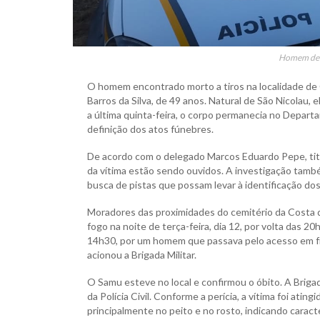
Homem de 4
O homem encontrado morto a tiros na localidade de 
Barros da Silva, de 49 anos. Natural de São Nicolau, 
a última quinta-feira, o corpo permanecia no Depart
definição dos atos fúnebres.
De acordo com o delegado Marcos Eduardo Pepe, titu
da vítima estão sendo ouvidos. A investigação també
busca de pistas que possam levar à identificação do
Moradores das proximidades do cemitério da Costa da 
fogo na noite de terça-feira, dia 12, por volta das 
14h30, por um homem que passava pelo acesso em fre
acionou a Brigada Militar.
O Samu esteve no local e confirmou o óbito. A Brigada
da Polícia Civil. Conforme a perícia, a vítima foi atin
principalmente no peito e no rosto, indicando caract