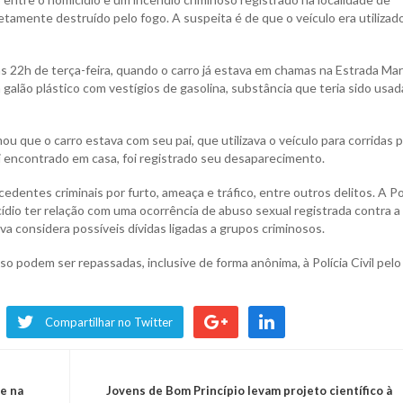
amente destruído pelo fogo. A suspeita é de que o veículo era utilizad
s 22h de terça-feira, quando o carro já estava em chamas na Estrada Mar
galão plástico com vestígios de gasolina, substância que teria sido usad
ou que o carro estava com seu pai, que utilizava o veículo para corridas 
oi encontrado em casa, foi registrado seu desaparecimento.
dentes criminais por furto, ameaça e tráfico, entre outros delitos. A Po
ídio ter relação com uma ocorrência de abuso sexual registrada contra a
va considera possíveis dívidas ligadas a grupos criminosos.
o podem ser repassadas, inclusive de forma anônima, à Polícia Civil pelo
Compartilhar no Twitter
e na
Jovens de Bom Princípio levam projeto científico à