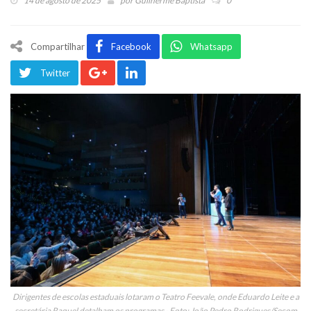
14 de agosto de 2025
por
Guilherme Baptista
0
Compartilhar
Facebook
Whatsapp
Twitter
Dirigentes de escolas estaduais lotaram o Teatro Feevale, onde Eduardo Leite e a
secretária Raquel detalham os programas - Foto: João Pedro Rodrigues/Secom