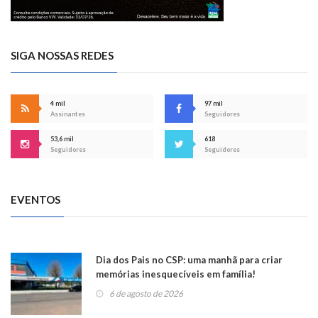
SIGA NOSSAS REDES
4 mil
97 mil
Assinantes
Seguidores
53,6 mil
618
Seguidores
Seguidores
EVENTOS
Dia dos Pais no CSP: uma manhã para criar
memórias inesquecíveis em família!
6 de agosto de 2026