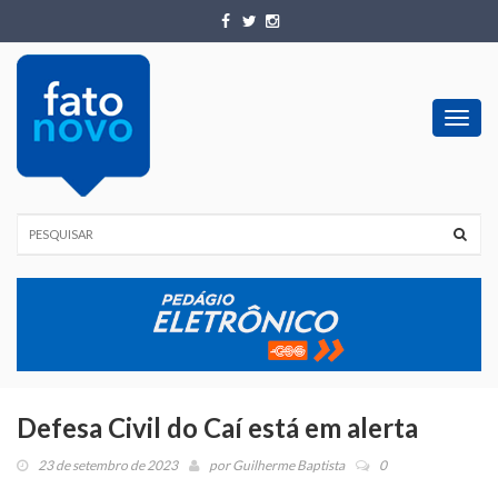
Toggl
navig
Defesa Civil do Caí está em alerta
23 de setembro de 2023
por
Guilherme Baptista
0