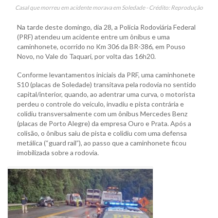
Casal que morreu em acidente morava em Soledade - Crédito: Reprodução
Na tarde deste domingo, dia 28, a Polícia Rodoviária Federal
(PRF) atendeu um acidente entre um ônibus e uma
caminhonete, ocorrido no Km 306 da BR-386, em Pouso
Novo, no Vale do Taquari, por volta das 16h20.
Conforme levantamentos iniciais da PRF, uma caminhonete
S10 (placas de Soledade) transitava pela rodovia no sentido
capital/interior, quando, ao adentrar uma curva, o motorista
perdeu o controle do veículo, invadiu e pista contrária e
colidiu transversalmente com um ônibus Mercedes Benz
(placas de Porto Alegre) da empresa Ouro e Prata. Após a
colisão, o ônibus saiu de pista e colidiu com uma defensa
metálica (“guard rail”), ao passo que a caminhonete ficou
imobilizada sobre a rodovia.