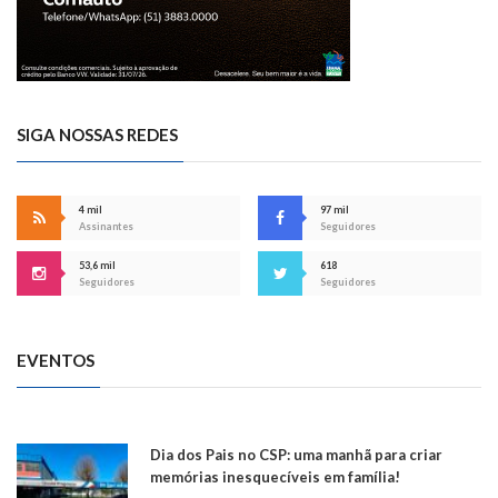
SIGA NOSSAS REDES
4 mil
97 mil
Assinantes
Seguidores
53,6 mil
618
Seguidores
Seguidores
EVENTOS
Dia dos Pais no CSP: uma manhã para criar
memórias inesquecíveis em família!