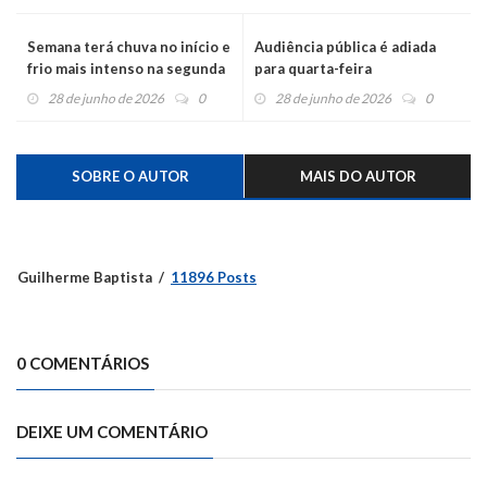
Semana terá chuva no início e
Audiência pública é adiada
frio mais intenso na segunda
para quarta-feira
metade no Rio Grande do Sul
28 de junho de 2026
0
28 de junho de 2026
0
SOBRE O AUTOR
MAIS DO AUTOR
Guilherme Baptista
11896 Posts
0 COMENTÁRIOS
DEIXE UM COMENTÁRIO