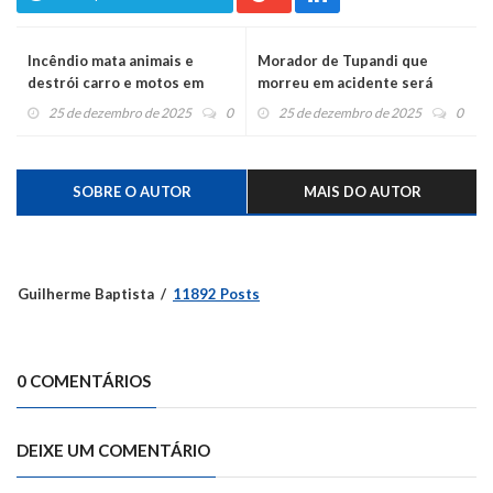
Incêndio mata animais e
Morador de Tupandi que
destrói carro e motos em
morreu em acidente será
Harmonia
sepultado em Constantina
25 de dezembro de 2025
0
25 de dezembro de 2025
0
SOBRE O AUTOR
MAIS DO AUTOR
Guilherme Baptista
11892 Posts
0 COMENTÁRIOS
DEIXE UM COMENTÁRIO