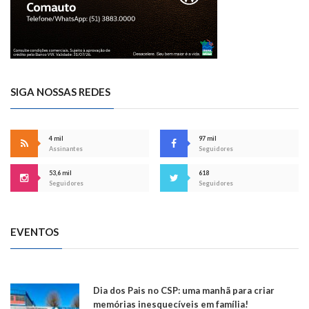
SIGA NOSSAS REDES
4 mil
97 mil
Assinantes
Seguidores
53,6 mil
618
Seguidores
Seguidores
EVENTOS
Dia dos Pais no CSP: uma manhã para criar
memórias inesquecíveis em família!