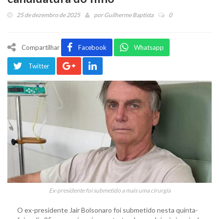
25 de dezembro de 2025
por
Guilherme Baptista
0
Compartilhar
Facebook
Whatsapp
Twitter
Ex-presidente foi submetido a mais uma cirurgia
O ex-presidente Jair Bolsonaro foi submetido nesta quinta-