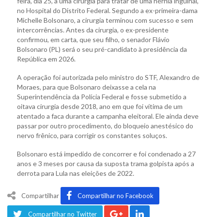
feira, dia 25, a uma cirurgia para tratar de uma hérnia inguinal,
no Hospital do Distrito Federal. Segundo a ex-primeira-dama
Michelle Bolsonaro, a cirurgia terminou com sucesso e sem
intercorrências. Antes da cirurgia, o ex-presidente
confirmou, em carta, que seu filho, o senador Flávio
Bolsonaro (PL) será o seu pré-candidato à presidência da
República em 2026.
A operação foi autorizada pelo ministro do STF, Alexandro de
Moraes, para que Bolsonaro deixasse a cela na
Superintendência da Polícia Federal e fosse submetido a
oitava cirurgia desde 2018, ano em que foi vítima de um
atentado a faca durante a campanha eleitoral. Ele ainda deve
passar por outro procedimento, do bloqueio anestésico do
nervo frênico, para corrigir os constantes soluços.
Bolsonaro está impedido de concorrer e foi condenado a 27
anos e 3 meses por causa da suposta trama golpista após a
derrota para Lula nas eleições de 2022.
Compartilhar
Compartilhar no Facebook
Compartilhar no Twitter