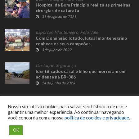
Hospital de Bom Princípio realiza as primeiras
cirurgias de catarata
31 de agosto de 2021
Esportes
,
Montenegro
,
Pelo Vale
Com Domingão lotado, futsal montenegrino
conhece os seus campeões
3 de julho de 2022
Destaque
,
Segurança
Identificados casal e filho que morreram em
acidente na BR-386
14 de junho de 2026
Nosso site utiliza cookies para salvar seu histórico de uso e
garantir uma melhor experiência. Ao continuar navegando
você concorda com a nossa
política de cookies e privacidade
.
© 2023 Fato Novo - Todos os direitos reservados. Desenvolvido por
Delalibera
.
OK