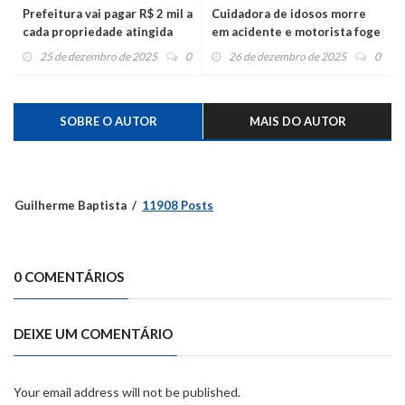
Prefeitura vai pagar R$ 2 mil a
Cuidadora de idosos morre
cada propriedade atingida
em acidente e motorista foge
pelo granizo
25 de dezembro de 2025
0
26 de dezembro de 2025
0
SOBRE O AUTOR
MAIS DO AUTOR
Guilherme Baptista
11908 Posts
0 COMENTÁRIOS
DEIXE UM COMENTÁRIO
Your email address will not be published.