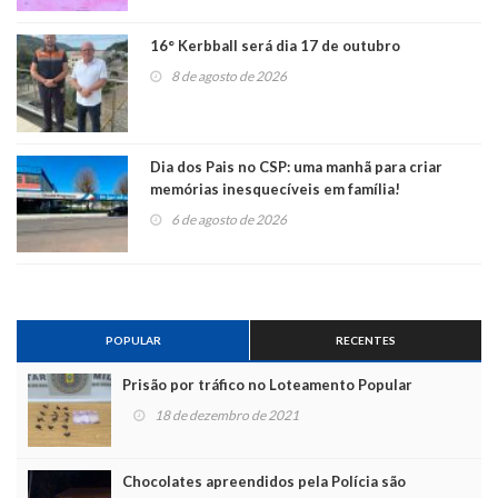
16° Kerbball será dia 17 de outubro
8 de agosto de 2026
Dia dos Pais no CSP: uma manhã para criar
memórias inesquecíveis em família!
6 de agosto de 2026
POPULAR
RECENTES
Prisão por tráfico no Loteamento Popular
18 de dezembro de 2021
Chocolates apreendidos pela Polícia são