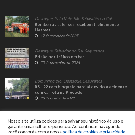
Destaque
,
Pelo Vale
,
São Sebastião do Caí
Bombeiros caienses recebem treinamento
Hazmat
17 de setembro de 2025
Destaque
,
Salvador do Sul
,
Segurança
Prisão por tráfico em bar
30 de novembro de 2025
Bom Princípio
,
Destaque
,
Segurança
RS 122 tem bloqueio parcial devido a acidente
com carreta na Piedade
23 de janeiro de 2023
Nosso site utiliza cookies para salvar seu histórico de uso e
garantir uma melhor experiência. Ao continuar navegando
você concorda com a nossa
política de cookies e privacidade
.