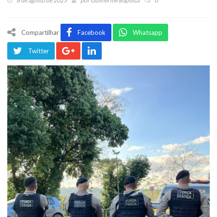
8 de agosto de 2025
por
Guilherme Baptista
0
Compartilhar
Facebook
Whatsapp
Twitter