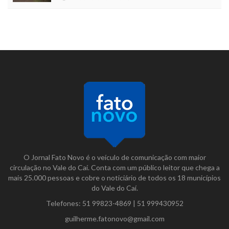
O Jornal Fato Novo é o veículo de comunicação com maior
circulação no Vale do Caí. Conta com um público leitor que chega a
mais 25.000 pessoas e cobre o noticiário de todos os 18 municípios
do Vale do Caí.
Telefones:
51 99823-4869
|
51 999430952
guilherme.fatonovo@gmail.com