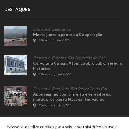
DESTAQUES
Destaque
,
Segurança
Morte junto a ponte da Cooperação
18 de junho de 2025
Destaque
,
Eventos
,
São Sebastião do Caí
Cervejaria Virgem Atômica abre pub em prédio
histórico
10 de março de 2022
Destaque
,
Pelo Vale
,
São Sebastião do Caí
Após reunião com prefeito e vereadores,
moradores bairro Navegantes vão ao
Ministério Público
26 de março de 2025
Nosso site utiliza cookies para salvar seu histórico de uso e