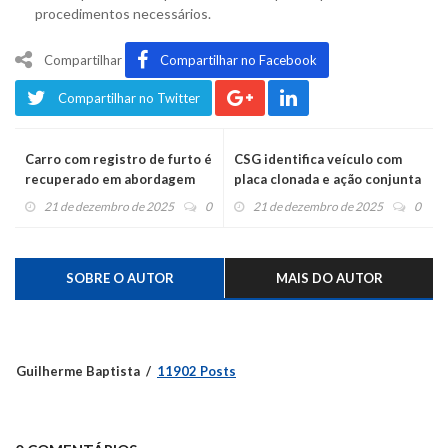
procedimentos necessários.
Compartilhar
Compartilhar no Facebook
Compartilhar no Twitter
Carro com registro de furto é
CSG identifica veículo com
recuperado em abordagem
placa clonada e ação conjunta
de uma motorista
resulta em prisão na BRS-470
21 de dezembro de 2025
0
21 de dezembro de 2025
0
SOBRE O AUTOR
MAIS DO AUTOR
Guilherme Baptista
11902 Posts