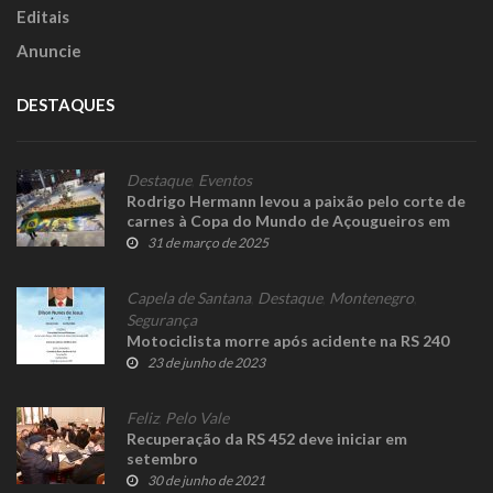
Editais
Anuncie
DESTAQUES
Destaque
,
Eventos
Rodrigo Hermann levou a paixão pelo corte de
carnes à Copa do Mundo de Açougueiros em
Paris
31 de março de 2025
Capela de Santana
,
Destaque
,
Montenegro
,
Segurança
Motociclista morre após acidente na RS 240
23 de junho de 2023
Feliz
,
Pelo Vale
Recuperação da RS 452 deve iniciar em
setembro
30 de junho de 2021