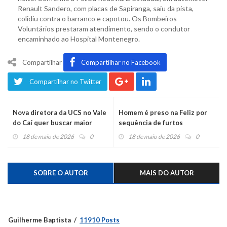
Renault Sandero, com placas de Sapiranga, saiu da pista,
colidiu contra o barranco e capotou. Os Bombeiros
Voluntários prestaram atendimento, sendo o condutor
encaminhado ao Hospital Montenegro.
Compartilhar
Compartilhar no Facebook
Compartilhar no Twitter
Nova diretora da UCS no Vale
Homem é preso na Feliz por
do Caí quer buscar maior
sequência de furtos
aproximação com a
18 de maio de 2026
0
18 de maio de 2026
0
comunidade e impulsionar o
desenvolvimento da região
SOBRE O AUTOR
MAIS DO AUTOR
Guilherme Baptista
11910 Posts