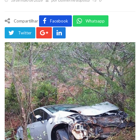
18 de maio de 2026
por
Guilherme Baptista
0
Compartilhar
Facebook
Whatsapp
Twitter