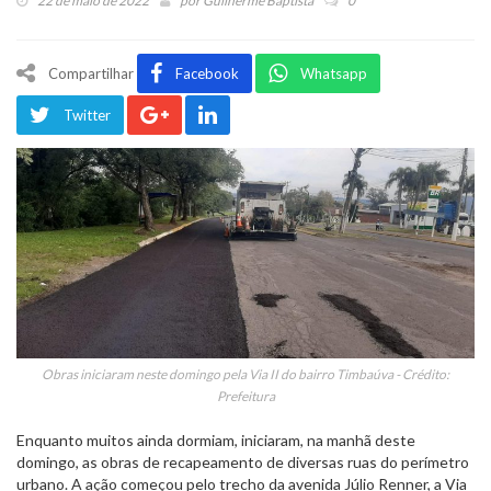
22 de maio de 2022
por
Guilherme Baptista
0
Compartilhar
Facebook
Whatsapp
Twitter
Obras iniciaram neste domingo pela Via II do bairro Timbaúva - Crédito:
Prefeitura
Enquanto muitos ainda dormiam, iniciaram, na manhã deste
domingo, as obras de recapeamento de diversas ruas do perímetro
urbano. A ação começou pelo trecho da avenida Júlio Renner, a Via