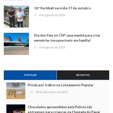
16° Kerbball será dia 17 de outubro
8 de agosto de 2026
Dia dos Pais no CSP: uma manhã para criar
memórias inesquecíveis em família!
6 de agosto de 2026
POPULAR
RECENTES
Prisão por tráfico no Loteamento Popular
18 de dezembro de 2021
Chocolates apreendidos pela Polícia são
entregues para crianças na Chegada do Papai