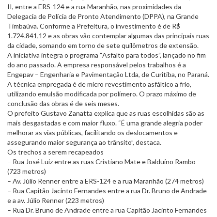
II, entre a ERS-124 e a rua Maranhão, nas proximidades da
Delegacia de Polícia de Pronto Atendimento (DPPA), na Grande
Timbaúva. Conforme a Prefeitura, o investimento é de R$
1.724.841,12 e as obras vão contemplar algumas das principais ruas
da cidade, somando em torno de sete quilômetros de extensão.
A iniciativa integra o programa “Asfalto para todos”, lançado no fim
do ano passado. A empresa responsável pelos trabalhos é a
Engepav – Engenharia e Pavimentação Ltda, de Curitiba, no Paraná.
A técnica empregada é de micro revestimento asfáltico a frio,
utilizando emulsão modificada por polímero. O prazo máximo de
conclusão das obras é de seis meses.
O prefeito Gustavo Zanatta explica que as ruas escolhidas são as
mais desgastadas e com maior fluxo. “É uma grande alegria poder
melhorar as vias públicas, facilitando os deslocamentos e
assegurando maior segurança ao trânsito”, destaca.
Os trechos a serem recapeados
– Rua José Luiz entre as ruas Cristiano Mate e Balduíno Rambo
(723 metros)
– Av. Júlio Renner entre a ERS-124 e a rua Maranhão (274 metros)
– Rua Capitão Jacinto Fernandes entre a rua Dr. Bruno de Andrade
e a av. Júlio Renner (223 metros)
– Rua Dr. Bruno de Andrade entre a rua Capitão Jacinto Fernandes